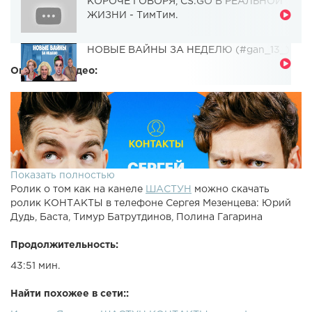
КОРОЧЕ ГОВОРЯ, CS:GO В РЕАЛЬНОЙ
ЖИЗНИ - ТимТим.
НОВЫЕ ВАЙНЫ ЗА НЕДЕЛЮ (#gan_13_)
Описание видео:
Показать полностью
Ролик о том как на канеле
ШАСТУН
можно скачать
ролик КОНТАКТЫ в телефоне Сергея Мезенцева: Юрий
Дудь, Баста, Тимур Батрутдинов, Полина Гагарина
Продолжительность:
43:51 мин.
Найти похожее в сети::