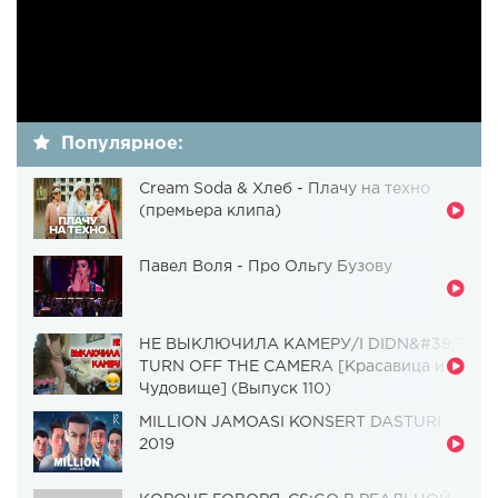
Популярное:
Cream Soda & Хлеб - Плачу на техно
(премьера клипа)
Павел Воля - Про Ольгу Бузову
НЕ ВЫКЛЮЧИЛА КАМЕРУ/I DIDN&#39;T
TURN OFF THE CAMERA [Красавица и
Чудовище] (Выпуск 110)
MILLION JAMOASI KONSERT DASTURI
2019