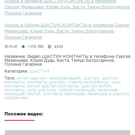
Искать в Яндексе ШАСТУН КОНТАКТЫ в телефоне
Сергея Мезенцева: Юрий Дудь, Баста, Тимур Батрутдинов,
Полина Гагарина
Искать в Google ШАСТУН КОНТАКТЫ в телефоне Сергея
Мезенцева: Юрий Дудь, Баста, Тимур Батрутдинов,
Полина Гагарина
10-11-21
1 170 310
43:51
Название: Видео ШАСТУН КОНТАКТЫ в телефоне Сергея
Мезенцева: Юрий Дудь, Баста, Тимур Батрутдинов,
Полина Гагарина
Категории:
ШАСТУН
Теги:
антон шастун
импровизация
шастун
шастун
контакты
контакты шастун
ответы на вопросы
шоу
контакты
антон шастун контакты
шастун антон
контакты
шоу шастуна
сергей мезенцев
мезенцев
мезенцев сергей
контакты мезенцев
мезенцев и шастун
сергей мез
Похожее видео: