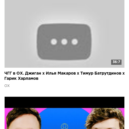
36:7
ЧГГ в ОХ. Джиган х Илья Макаров х Тимур Батрутдинов х
Гарик Харламов
ОХ