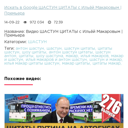
Искать в Google ШАСТУН ЦИТАТЫ с Ильёй Макаровым |
Премьера
14-09-22
972 034
72:39
Название: Видео ШАСТУН ЦИТАТЫ с Ильёй Макаровым |
Премьера
Категории:
ШАСТУН
Теги:
антон шастун
шастун
шастун цитаты
цитаты
шастун
шоу цитаты
антон шастун цитаты
шастун
антон
цитаты
шоу шастуна
макар
илья макаров
макар
и шастун
илья макаров и антон шастун
шастун и макар
илья макар цитаты шастун
макар цитаты
цитаты макар
Похожее видео: