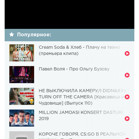
Популярное:
Cream Soda & Хлеб - Плачу на техно
(премьера клипа)
Павел Воля - Про Ольгу Бузову
НЕ ВЫКЛЮЧИЛА КАМЕРУ/I DIDN&#39;T
TURN OFF THE CAMERA [Красавица и
Чудовище] (Выпуск 110)
MILLION JAMOASI KONSERT DASTURI
2019
КОРОЧЕ ГОВОРЯ, CS:GO В РЕАЛЬНОЙ