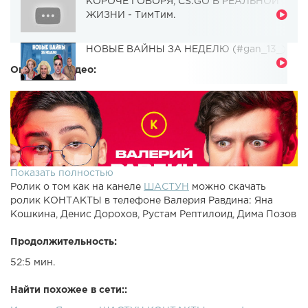
КОРОЧЕ ГОВОРЯ, CS:GO В РЕАЛЬНОЙ
ЖИЗНИ - ТимТим.
НОВЫЕ ВАЙНЫ ЗА НЕДЕЛЮ (#gan_13_)
Описание видео:
Показать полностью
Ролик о том как на канеле
ШАСТУН
можно скачать
ролик КОНТАКТЫ в телефоне Валерия Равдина: Яна
Кошкина, Денис Дорохов, Рустам Рептилоид, Дима Позов
Продолжительность:
52:5 мин.
Найти похожее в сети::