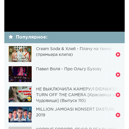
Популярное:
Cream Soda & Хлеб - Плачу на техно
(премьера клипа)
Павел Воля - Про Ольгу Бузову
НЕ ВЫКЛЮЧИЛА КАМЕРУ/I DIDN&#39;T
TURN OFF THE CAMERA [Красавица и
Чудовище] (Выпуск 110)
MILLION JAMOASI KONSERT DASTURI
2019