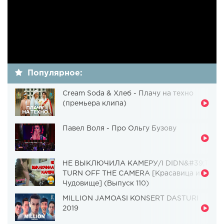
Популярное:
Cream Soda & Хлеб - Плачу на техно
(премьера клипа)
Павел Воля - Про Ольгу Бузову
НЕ ВЫКЛЮЧИЛА КАМЕРУ/I DIDN&#39;T
TURN OFF THE CAMERA [Красавица и
Чудовище] (Выпуск 110)
MILLION JAMOASI KONSERT DASTURI
2019