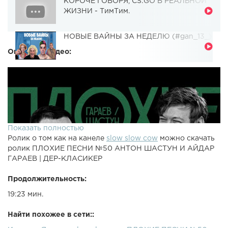
КОРОЧЕ ГОВОРЯ, CS:GO В РЕАЛЬНОЙ
ЖИЗНИ - ТимТим.
НОВЫЕ ВАЙНЫ ЗА НЕДЕЛЮ (#gan_13_)
Описание видео:
Показать полностью
Ролик о том как на канеле
slow slow cow
можно скачать
ролик ПЛОХИЕ ПЕСНИ №50 АНТОН ШАСТУН И АЙДАР
ГАРАЕВ | ДЕР-КЛАСИКЕР
Продолжительность:
19:23 мин.
Найти похожее в сети::