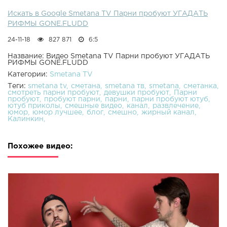
Искать в Google Smetana TV Парни пробуют УГАДАТЬ
РИФМЫ GONE.FLUDD
24-11-18
827 871
6:5
Название: Видео Smetana TV Парни пробуют УГАДАТЬ
РИФМЫ GONE.FLUDD
Категории:
Smetana TV
Теги:
smetana tv
сметана
smetana тв
smetana
сметанка
смотреть парни пробуют
девушки пробуют
Парни
пробуют
пробуют парни
парни
парни пробуют ютуб
ютуб приколы
смешные видео
канал
развлечение
юмор
юмор лучшее
блог
смешно
жирный канал
Калинкин
Похожее видео: