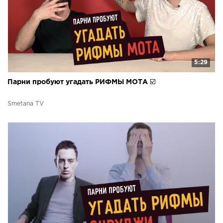
5:29
Парни пробуют угадать РИФМЫ МОТА ☑️
Smetana TV