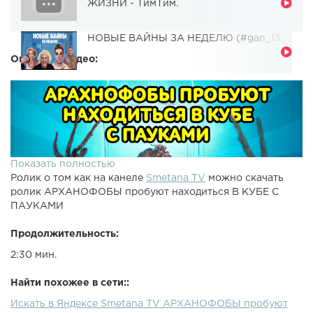
ЖИЗНИ - ТимТим.
НОВЫЕ ВАЙНЫ ЗА НЕДЕЛЮ (#gan_13_)
Описание видео:
Показать полностью
Ролик о том как на канеле
Smetana TV
можно скачать
ролик АРХАНОФОБЫ пробуют находиться В КУБЕ С
ПАУКАМИ
Продолжительность:
2:30 мин.
Найти похожее в сети::
Искать в Яндексе Smetana TV АРХАНОФОБЫ пробуют