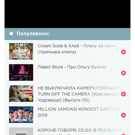
Популярное:
Cream Soda & Хлеб - Плачу на техно
(премьера клипа)
Павел Воля - Про Ольгу Бузову
НЕ ВЫКЛЮЧИЛА КАМЕРУ/I DIDN&#39;T
TURN OFF THE CAMERA [Красавица и
Чудовище] (Выпуск 110)
MILLION JAMOASI KONSERT DASTURI
2019
КОРОЧЕ ГОВОРЯ, CS:GO В РЕАЛЬНОЙ