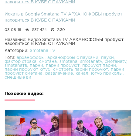
находиться В КУБЕ С ПАУКАМИ
Искать в Google Smetana TV АРХАНОФОБЫ пробуют
находиться В КУБЕ С ПАУКАМИ
03-08-16
537 424
2:30
Название: Видео Smetana TV АРХАНОФОБЫ пробуют
находиться В КУБЕ С ПАУКАМИ
Категории:
Smetana TV
Теги:
арханофобы
арханофобы с пауками
пауки
фактор страха
сметана
smetana
smetanatv
сметанаtv
smetanaтв
парни
парни пробуют
пробуют парни
парни пробуют ютуб
смотреть парни пробуют
парни
пробуют сметана
развлечение
канал
ютуб приколы
смешные ви
Похожее видео: