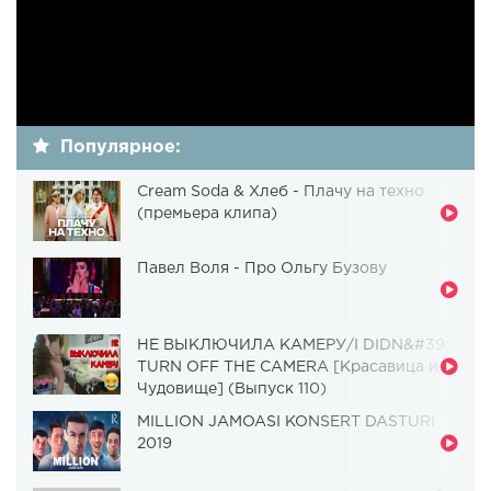
Популярное:
Cream Soda & Хлеб - Плачу на техно
(премьера клипа)
Павел Воля - Про Ольгу Бузову
НЕ ВЫКЛЮЧИЛА КАМЕРУ/I DIDN&#39;T
TURN OFF THE CAMERA [Красавица и
Чудовище] (Выпуск 110)
MILLION JAMOASI KONSERT DASTURI
2019