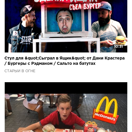
10:31
Стул для &quot;Сыграл в Ящик&quot; от Дани Крастера
/ Бургеры с Рэдманом / Сальто на батутах
СТАРЫЙ В ОГНЕ