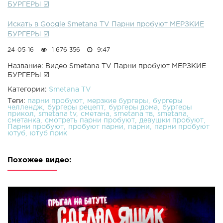
БУРГЕРЫ ☑️
Искать в Google Smetana TV Парни пробуют МЕРЗКИЕ
БУРГЕРЫ ☑️
24-05-16
1 676 356
9:47
Название: Видео Smetana TV Парни пробуют МЕРЗКИЕ
БУРГЕРЫ ☑️
Категории:
Smetana TV
Теги:
парни пробуют
мерзкие бургеры
бургеры
челлендж
бургеры рецепт
бургеры дома
бургеры
прикол
smetana tv
сметана
smetana тв
smetana
сметанка
смотреть парни пробуют
девушки пробуют
Парни пробуют
пробуют парни
парни
парни пробуют
ютуб
ютуб прик
Похожее видео: