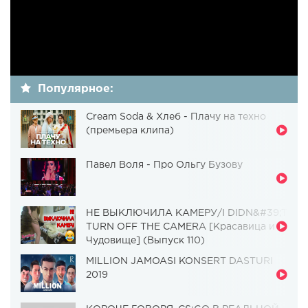
Популярное:
Cream Soda & Хлеб - Плачу на техно
(премьера клипа)
Павел Воля - Про Ольгу Бузову
НЕ ВЫКЛЮЧИЛА КАМЕРУ/I DIDN&#39;T
TURN OFF THE CAMERA [Красавица и
Чудовище] (Выпуск 110)
MILLION JAMOASI KONSERT DASTURI
2019