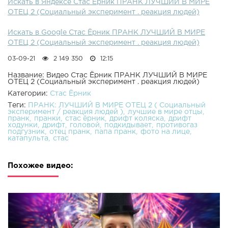
Искать в Яндексе Стас Ёрник ПРАНК ЛУЧШИЙ В МИРЕ
ОТЕЦ 2 (Социальный эксперимент . реакция людей)
Искать в Google Стас Ёрник ПРАНК ЛУЧШИЙ В МИРЕ
ОТЕЦ 2 (Социальный эксперимент . реакция людей)
03-09-21
2 149 350
12:15
Название: Видео Стас Ёрник ПРАНК ЛУЧШИЙ В МИРЕ
ОТЕЦ 2 (Социальный эксперимент . реакция людей)
Категории:
Стас Ёрник
Теги:
ПРАНК: ЛУЧШИЙ В МИРЕ ОТЕЦ 2 ( Социальный
эксперимент / реакция людей )
лучшие в мире отцы
пранк
пранки
стас ёрник
дрифт коляска
дрифт
ходунки
дрифт
головой
подкидывает
противогаз
подгузник
отец пранк
папа пранк
фото на лице
катапульта
стас
Похожее видео: