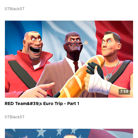
STBlackST
7:58
RED Team&#39;s Euro Trip - Part 1
STBlackST