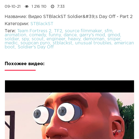
09-10-21
1 216 110
7:33
Название: Видео STBlackST Soldier&#39;s Day Off - Part 2
Категории:
STBlackST
Теги:
Team Fortress 2
TF2
source filmmaker
sfm
animation
comedy
funny
dance
garry's mod
gmod
soldier
spy
scout
engineer
heavy
demoman
sniper
medic
soupcan pyro
stblackst
unusual troubles
american
boot
Soldier's Day Off
Похожее видео: