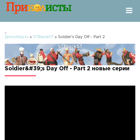
-
2pricolisty.ru
»
STBlackST
» Soldier's Day Off - Part 2
Soldier&#39;s Day Off - Part 2 новые серии