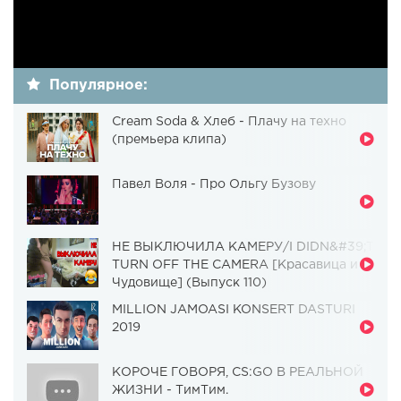
Популярное:
Cream Soda & Хлеб - Плачу на техно
(премьера клипа)
Павел Воля - Про Ольгу Бузову
НЕ ВЫКЛЮЧИЛА КАМЕРУ/I DIDN&#39;T
TURN OFF THE CAMERA [Красавица и
Чудовище] (Выпуск 110)
MILLION JAMOASI KONSERT DASTURI
2019
КОРОЧЕ ГОВОРЯ, CS:GO В РЕАЛЬНОЙ
ЖИЗНИ - ТимТим.