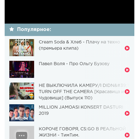
Популярное:
Cream Soda & Хлеб - Плачу на техно
(премьера клипа)
Павел Воля - Про Ольгу Бузову
НЕ ВЫКЛЮЧИЛА КАМЕРУ/I DIDN&#39;T
TURN OFF THE CAMERA [Красавица и
Чудовище] (Выпуск 110)
MILLION JAMOASI KONSERT DASTURI
2019
КОРОЧЕ ГОВОРЯ, CS:GO В РЕАЛЬНОЙ
ЖИЗНИ - ТимТим.