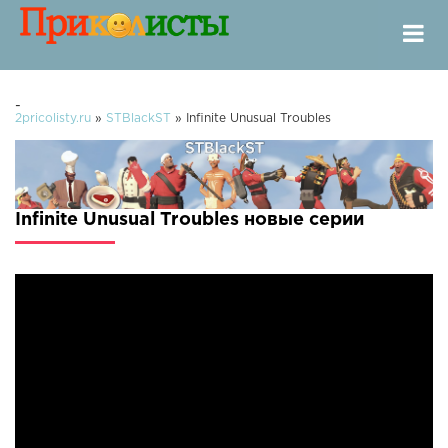
-
2pricolisty.ru
»
STBlackST
» Infinite Unusual Troubles
Infinite Unusual Troubles новые серии