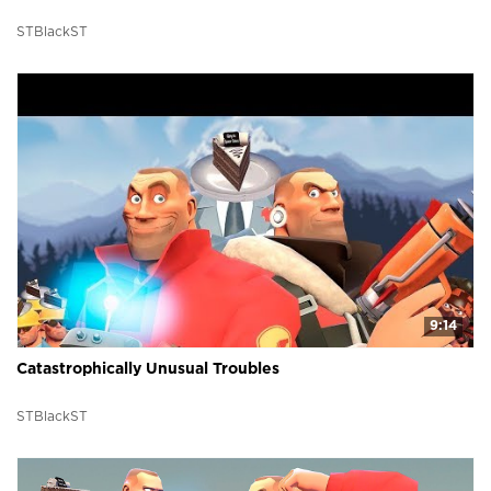
STBlackST
9:14
Catastrophically Unusual Troubles
STBlackST