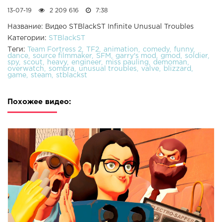
13-07-19
2 209 616
7:38
Название: Видео STBlackST Infinite Unusual Troubles
Категории:
STBlackST
Теги:
Team Fortress 2
TF2
animation
comedy
funny
dance
source filmmaker
SFM
garry's mod
gmod
soldier
spy
scout
heavy
engineer
miss pauling
demoman
overwatch
sombra
unusual troubles
valve
blizzard
game
steam
stblackst
Похожее видео: