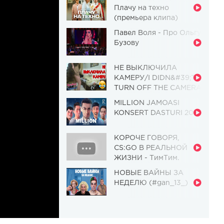
Плачу на техно
(премьера клипа)
Павел Воля - Про Ольгу
Бузову
НЕ ВЫКЛЮЧИЛА
КАМЕРУ/I DIDN&#39;T
TURN OFF THE CAMERA
[Красавица и
MILLION JAMOASI
Чудовище] (Выпуск 110)
KONSERT DASTURI 2019
КОРОЧЕ ГОВОРЯ,
CS:GO В РЕАЛЬНОЙ
ЖИЗНИ - ТимТим.
НОВЫЕ ВАЙНЫ ЗА
НЕДЕЛЮ (#gan_13_)