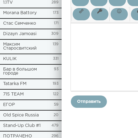
1.1TV
289
Morana Battory
173
Стас Семченко
171
Dizayn Jamoasi
309
Максим
139
Старосвитский
KULIK
331
Бар в большом
93
городе
Tatarka FM
193
715 TEAM
122
Отправить
ЕГОР
59
Old Spice Russia
20
Stand-Up Club #1
479
ПОТРАЧЕНО
296