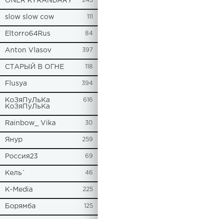
ONER KYRANDARY
245
slow slow cow
111
Eltorro64Rus
84
Anton Vlasov
397
СТАРЫЙ В ОГНЕ
118
Flusya
394
КоЗяПуЛьКа
616
КоЗяПуЛьКа
Rainbow_ Vika
30
Янур
259
Россия23
69
Кель`
46
К-Media
225
Борямба
125