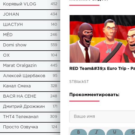
Корявый VLOG
452
JOHAN
434
ШАСТУН
140
МЁD
246
Domi show
559
ОХ
104
Marat Oralgazin
445
RED Team&#39;s Euro Trip - Pa
Алексей Щербаков
95
STBlackST
Канал Смеха
328
Прокомментировать:
ВАСЯ НА СЕНЕ
248
Дмитрий Дрожжин
171
ТНТ4 Телеканал
309
Просто Озвучка
124