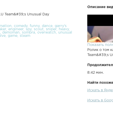
Описание вид
LU Team&#39;s Unusual Day
mation
comedy
funny
dance
garry's
aker
engineer
spy
scout
sniper
heavy
demoman
sombra
overwatch
unusual
alve
game
steam
Показать пол
Ролик о том к
Team&#39;s U
Продолжител
8:42 мин.
Найти похожее
Искать в Янд
Искать в Goog