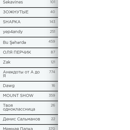
Sekavines
101
ЗОЖНУТЫЕ
40
SHAPKA
143
yep4andy
251
459
Bu Şəhərdə
ОЛЯ ПЕРЧИК
87
Zak
121
Анекдоты от А до
774
Я
Dawg
16
MOUNT SHOW
359
Твоя
26
одноклассница
Денис Сальманов
22
Мемная Папка
370