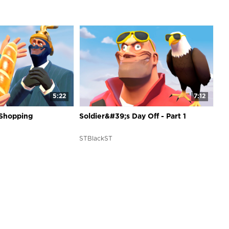
5:22
7:12
Shopping
Soldier&#39;s Day Off - Part 1
STBlackST