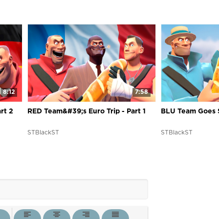
8:12
7:58
rt 2
RED Team&#39;s Euro Trip - Part 1
BLU Team Goes 
STBlackST
STBlackST