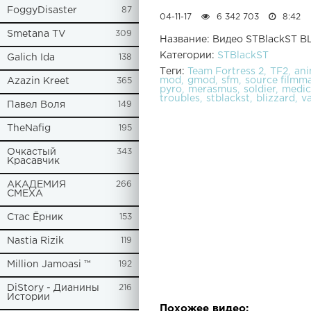
FoggyDisaster
87
04-11-17
6 342 703
8:42
Smetana TV
309
Название: Видео STBlackST B
Категории:
STBlackST
Galich Ida
138
Теги:
Team Fortress 2
TF2
ani
mod
gmod
sfm
source filmm
Azazin Kreet
365
pyro
merasmus
soldier
medic
troubles
stblackst
blizzard
v
Павел Воля
149
TheNafig
195
Очкастый
343
Красавчик
АКАДЕМИЯ
266
СМЕХА
Стас Ёрник
153
Nastia Rizik
119
Million Jamoasi ™
192
DiStory - Дианины
216
Истории
Похожее видео: