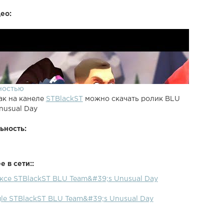
ео:
ностью
ак на канеле
STBlackST
можно скачать ролик BLU
nusual Day
ьность:
 в сети::
ексе STBlackST BLU Team&#39;s Unusual Day
le STBlackST BLU Team&#39;s Unusual Day