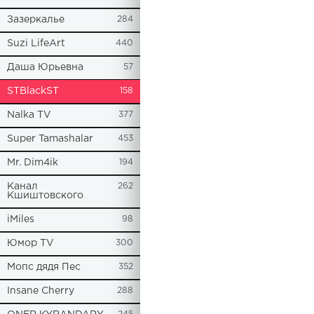
Зазеркалье
284
Suzi LifeArt
440
Даша Юрьевна
57
STBlackST
158
Nalka TV
377
Super Tamashalar
453
Mr. Dim4ik
194
Канал
262
Кшиштовского
iMiles
98
Юмор TV
300
Мопс дядя Пес
352
Insane Cherry
288