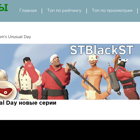
Главная
Топ по рейтингу
Топ по просмотрам
m's Unusual Day
al Day новые серии