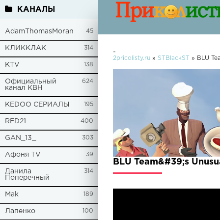
КАНАЛЫ
AdamThomasMoran
45
КЛИККЛАК
314
-
2pricolisty.ru
»
STBlackST
» BLU Tea
KTV
138
Официальный
624
канал КВН
KEDOO СЕРИАЛЫ
195
RED21
400
GAN_13_
303
Афоня TV
39
BLU Team&#39;s Unusu
Данила
314
Поперечный
Mak
189
Лапенко
100