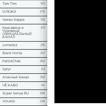
Tим Тим
197
ОЛЕЖЭ
376
Чикен Карри
128
Красавица и
415
Чудовище
ОФИЦИАЛЬНЫЙ
КАНАЛ
comedoz
216
Black Horse
201
Pat04Chek
262
Satyr
63
Апасный Канал
353
ЧЁ КАВО
50
Super Senya RU
356
YOUNG
245