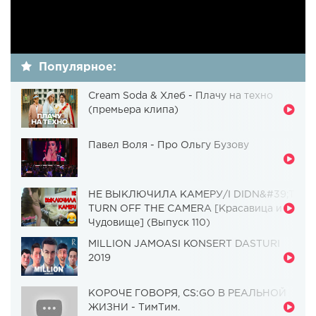
Популярное:
Cream Soda & Хлеб - Плачу на техно
(премьера клипа)
Павел Воля - Про Ольгу Бузову
НЕ ВЫКЛЮЧИЛА КАМЕРУ/I DIDN&#39;T
TURN OFF THE CAMERA [Красавица и
Чудовище] (Выпуск 110)
MILLION JAMOASI KONSERT DASTURI
2019
КОРОЧЕ ГОВОРЯ, CS:GO В РЕАЛЬНОЙ
ЖИЗНИ - ТимТим.