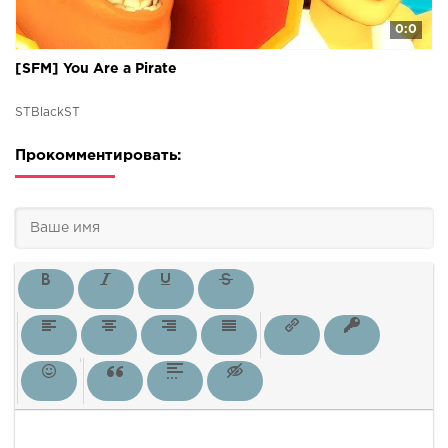
0:0
[SFM] You Are a Pirate
STBlackST
Прокомментировать: