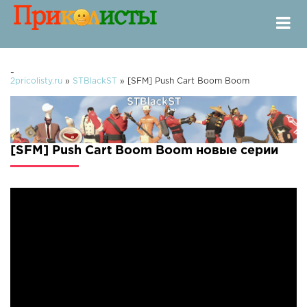
-
2pricolisty.ru
»
STBlackST
» [SFM] Push Cart Boom Boom
[SFM] Push Cart Boom Boom новые серии