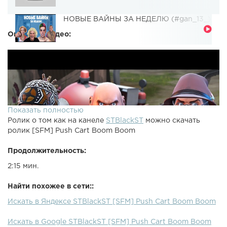
НОВЫЕ ВАЙНЫ ЗА НЕДЕЛЮ (#gan_13_)
Описание видео:
Показать полностью
Ролик о том как на канеле
STBlackST
можно скачать
ролик [SFM] Push Cart Boom Boom
Продолжительность:
2:15 мин.
Найти похожее в сети::
Искать в Яндексе STBlackST [SFM] Push Cart Boom Boom
Искать в Google STBlackST [SFM] Push Cart Boom Boom