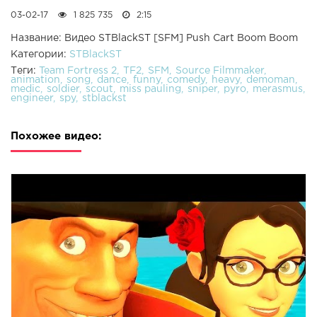
03-02-17
1 825 735
2:15
Название: Видео STBlackST [SFM] Push Cart Boom Boom
Категории:
STBlackST
Теги:
Team Fortress 2
TF2
SFM
Source Filmmaker
animation
song
dance
funny
comedy
heavy
demoman
medic
soldier
scout
miss pauling
sniper
pyro
merasmus
engineer
spy
stblackst
Похожее видео: