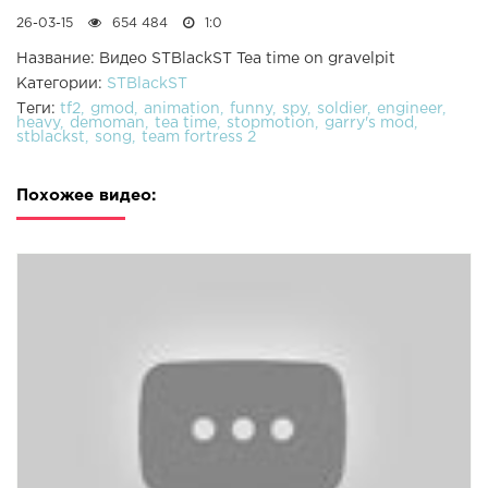
26-03-15
654 484
1:0
Название: Видео STBlackST Tea time on gravelpit
Категории:
STBlackST
Теги:
tf2
gmod
animation
funny
spy
soldier
engineer
heavy
demoman
tea time
stopmotion
garry's mod
stblackst
song
team fortress 2
Похожее видео: