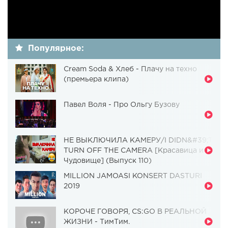
Популярное:
Cream Soda & Хлеб - Плачу на техно
(премьера клипа)
Павел Воля - Про Ольгу Бузову
НЕ ВЫКЛЮЧИЛА КАМЕРУ/I DIDN&#39;T
TURN OFF THE CAMERA [Красавица и
Чудовище] (Выпуск 110)
MILLION JAMOASI KONSERT DASTURI
2019
КОРОЧЕ ГОВОРЯ, CS:GO В РЕАЛЬНОЙ
ЖИЗНИ - ТимТим.