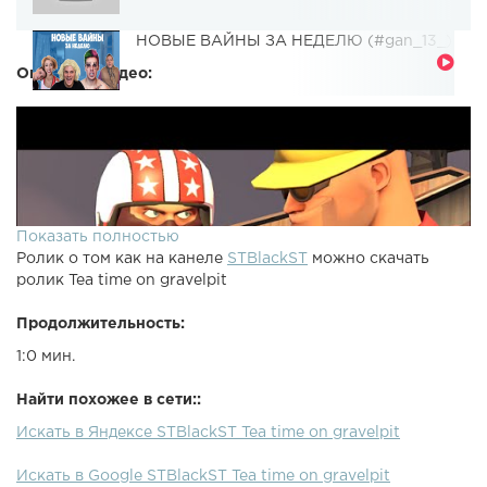
НОВЫЕ ВАЙНЫ ЗА НЕДЕЛЮ (#gan_13_)
Описание видео:
Показать полностью
Ролик о том как на канеле
STBlackST
можно скачать
ролик Tea time on gravelpit
Продолжительность:
1:0 мин.
Найти похожее в сети::
Искать в Яндексе STBlackST Tea time on gravelpit
Искать в Google STBlackST Tea time on gravelpit