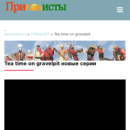
-
2pricolisty.ru
»
STBlackST
» Tea time on gravelpit
Tea time on gravelpit новые серии