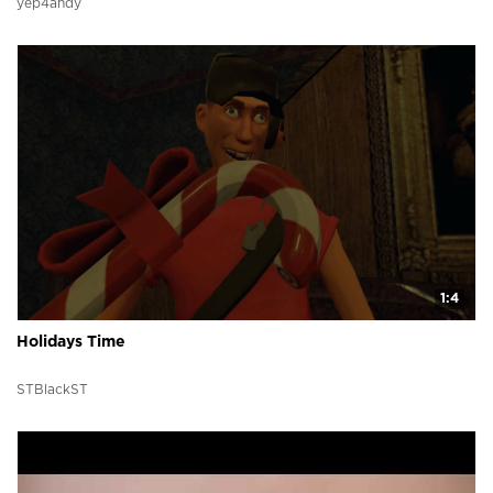
yep4andy
1:4
Holidays Time
STBlackST