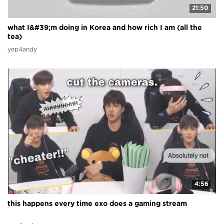
21:50
what I&#39;m doing in Korea and how rich I am (all the
tea)
yep4andy
4:56
this happens every time exo does a gaming stream