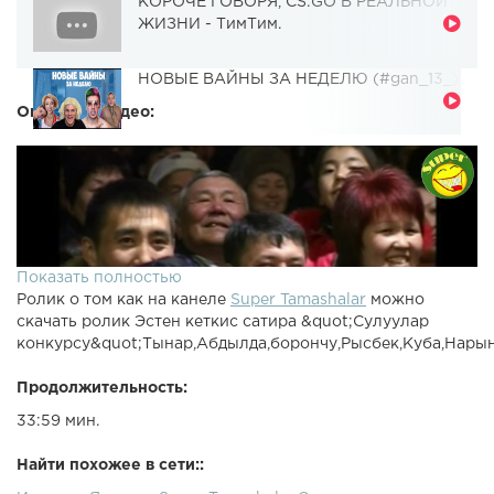
КОРОЧЕ ГОВОРЯ, CS:GO В РЕАЛЬНОЙ
ЖИЗНИ - ТимТим.
НОВЫЕ ВАЙНЫ ЗА НЕДЕЛЮ (#gan_13_)
Описание видео:
Показать полностью
Ролик о том как на канеле
Super Tamashalar
можно
скачать ролик Эстен кеткис сатира &quot;Сулуулар
конкурсу&quot;Тынар,Абдылда,борончу,Рысбек,Куба,Нары
Продолжительность:
33:59 мин.
Найти похожее в сети::