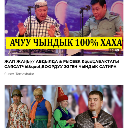
13:49
ЖАП ЖАҢЫ// АБДЫЛДА & РЫСБЕК &quot;АБАКТАГЫ
САЯСАТЧЫ&quot;БООРДУУ ЭЗГЕН ЧЫНДЫК САТИРА
Super Tamashalar