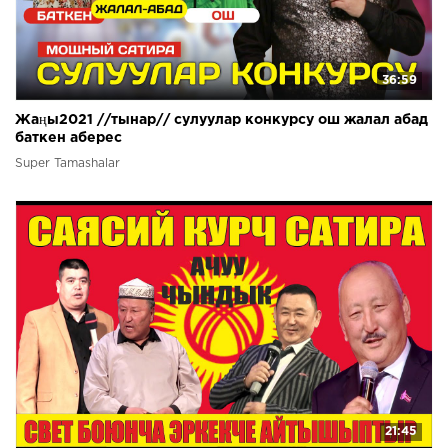
36:59
Жаңы2021 //тынар// сулуулар конкурсу ош жалал абад
баткен аберес
Super Tamashalar
21:45