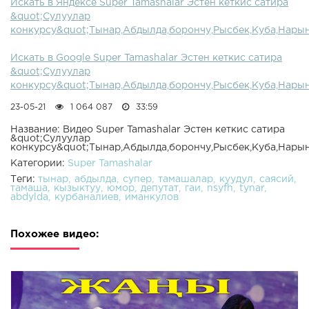
Искать в Яндексе Super Tamashalar Эстен кеткис сатира
&quot;Сулуулар
конкурсу&quot;Тынар,Абдылда,борончу,Рысбек,Куба,Нары
Искать в Google Super Tamashalar Эстен кеткис сатира
&quot;Сулуулар
конкурсу&quot;Тынар,Абдылда,борончу,Рысбек,Куба,Нары
23-05-21
1 064 087
33:59
Название: Видео Super Tamashalar Эстен кеткис сатира
&quot;Сулуулар
конкурсу&quot;Тынар,Абдылда,борончу,Рысбек,Куба,Нары
Категории:
Super Tamashalar
Теги:
тынар
абдылда
супер
тамашалар
куудул
саясий
тамаша
кызыктуу
юмор
депутат
гаи
nsyfh
tynar
abdylda
курбаналиев
иманкулов
Похожее видео: