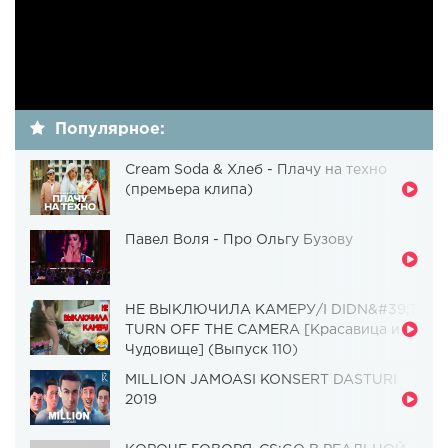
Популярное:
Cream Soda & Хлеб - Плачу на техно
(премьера клипа)
Павел Воля - Про Ольгу Бузову
НЕ ВЫКЛЮЧИЛА КАМЕРУ/I DIDN&#39;T
TURN OFF THE CAMERA [Красавица и
Чудовище] (Выпуск 110)
MILLION JAMOASI KONSERT DASTURI
2019