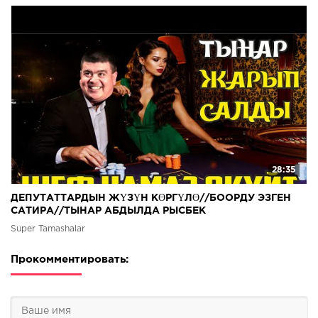
28:35
ДЕПУТАТТАРДЫН ЖҮЗҮН КӨРГҮЛӨ//БООРДУ ЭЗГЕН
САТИРА//ТЫНАР АБДЫЛДА РЫСБЕК
Super Tamashalar
Прокомментировать: