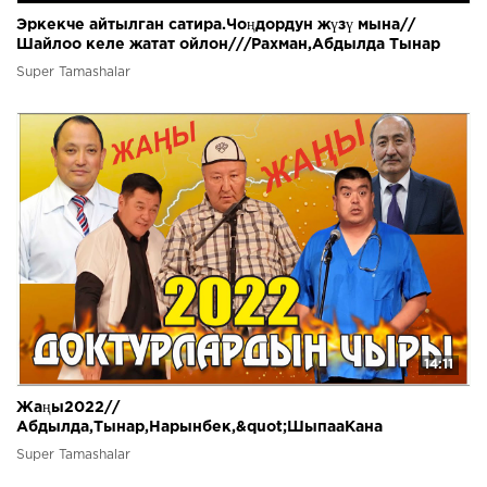
Эркекче айтылган сатира.Чоңдордун жүзү мына//
Шайлоо келе жатат ойлон///Рахман,Абдылда Тынар
Борончу
Super Tamashalar
14:11
Жаңы2022//
Абдылда,Тынар,Нарынбек,&quot;ШыпааКана
чыры&quot;Абдылда алдын ала билген экен
Super Tamashalar