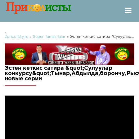
-
2pricolisty.ru
»
Super Tamashalar
» Эстен кеткис сатира "Сулуулар конкурсу"Тынар,Абдылда,борончу,Рысбек,Куба,Нарынбек//
Эстен кеткис сатира &quot;Сулуулар
конкурсу&quot;Тынар,Абдылда,борончу,Рыс
новые серии