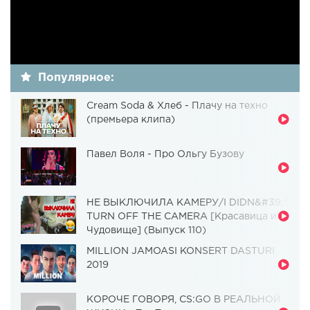
Популярное:
Cream Soda & Хлеб - Плачу на техно
(премьера клипа)
Павел Воля - Про Ольгу Бузову
НЕ ВЫКЛЮЧИЛА КАМЕРУ/I DIDN&#39;T
TURN OFF THE CAMERA [Красавица и
Чудовище] (Выпуск 110)
MILLION JAMOASI KONSERT DASTURI
2019
КОРОЧЕ ГОВОРЯ, CS:GO В РЕАЛЬНОЙ