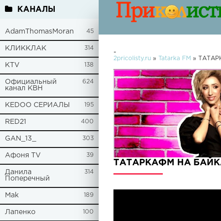
КАНАЛЫ
AdamThomasMoran
45
КЛИККЛАК
314
-
2pricolisty.ru
»
Tatarka FM
» ТАТАРК
KTV
138
Официальный
624
канал КВН
KEDOO СЕРИАЛЫ
195
RED21
400
GAN_13_
303
Афоня TV
39
ТАТАРКАФМ НА БАЙКАЛ
Данила
314
Поперечный
Mak
189
Лапенко
100