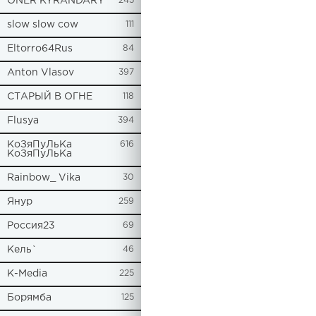
ONER KYRANDARY
245
slow slow cow
111
Eltorro64Rus
84
Anton Vlasov
397
СТАРЫЙ В ОГНЕ
118
Flusya
394
КоЗяПуЛьКа
616
КоЗяПуЛьКа
Rainbow_ Vika
30
Янур
259
Россия23
69
Кель`
46
К-Media
225
Борямба
125