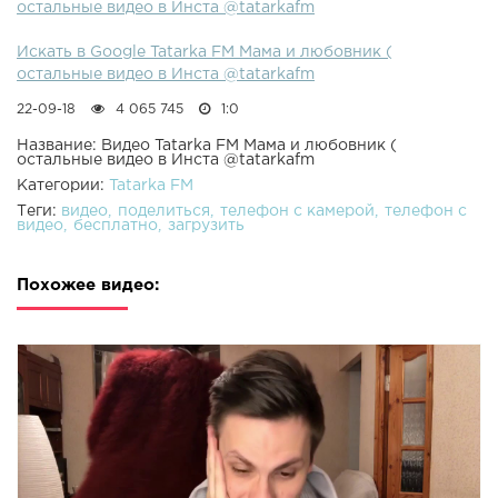
остальные видео в Инста @tatarkafm
Искать в Google Tatarka FM Мама и любовник (
остальные видео в Инста @tatarkafm
22-09-18
4 065 745
1:0
Название: Видео Tatarka FM Мама и любовник (
остальные видео в Инста @tatarkafm
Категории:
Tatarka FM
Теги:
видео
поделиться
телефон с камерой
телефон с
видео
бесплатно
загрузить
Похожее видео: