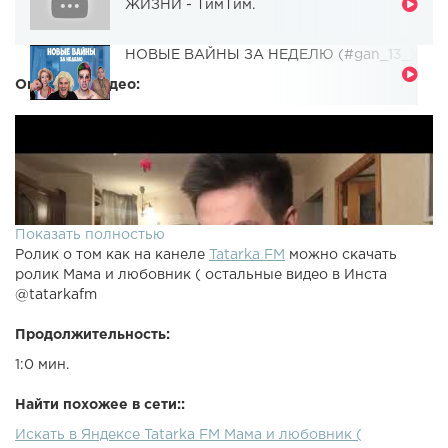
ЖИЗНИ - ТимТим.
НОВЫЕ ВАЙНЫ ЗА НЕДЕЛЮ (#gan_13_)
Описание видео:
Показать полностью
Ролик о том как на канеле
Tatarka FM
можно скачать
ролик Мама и любовник ( остальные видео в Инста
@tatarkafm
Продолжительность:
1:0 мин.
Найти похожее в сети::
Искать в Яндексе Tatarka FM Мама и любовник (