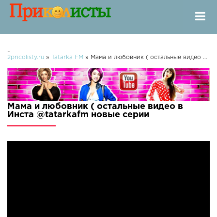
-
2pricolisty.ru
»
Tatarka FM
» Мама и любовник ( остальные видео в Инста @tatarkafm
Мама и любовник ( остальные видео в
Инста @tatarkafm новые серии