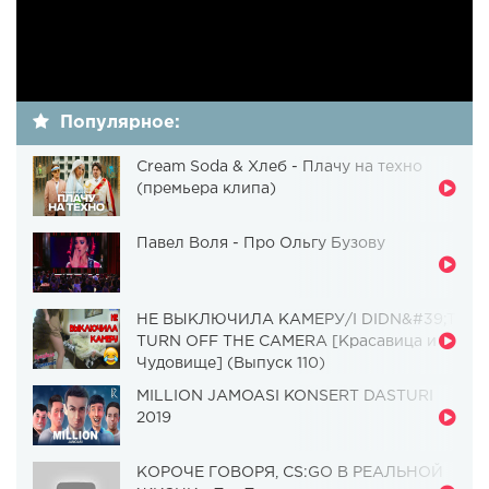
Популярное:
Cream Soda & Хлеб - Плачу на техно
(премьера клипа)
Павел Воля - Про Ольгу Бузову
НЕ ВЫКЛЮЧИЛА КАМЕРУ/I DIDN&#39;T
TURN OFF THE CAMERA [Красавица и
Чудовище] (Выпуск 110)
MILLION JAMOASI KONSERT DASTURI
2019
КОРОЧЕ ГОВОРЯ, CS:GO В РЕАЛЬНОЙ