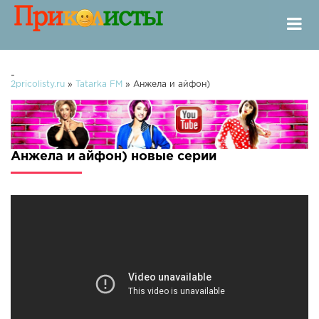
-
2pricolisty.ru
»
Tatarka FM
» Анжела и айфон)
Анжела и айфон) новые серии