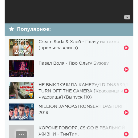
Популярное:
Cream Soda & Хлеб - Плачу на техно
(премьера клипа)
Павел Воля - Про Ольгу Бузову
НЕ ВЫКЛЮЧИЛА КАМЕРУ/I DIDN&#39;T
TURN OFF THE CAMERA [Красавица и
Чудовище] (Выпуск 110)
MILLION JAMOASI KONSERT DASTURI
2019
КОРОЧЕ ГОВОРЯ, CS:GO В РЕАЛЬНОЙ
ЖИЗНИ - ТимТим.