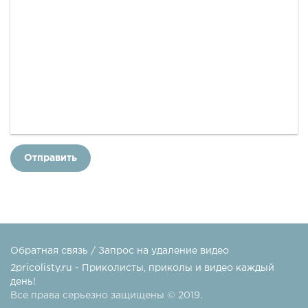
Отправить
Обратная связь / Запрос на удаление видео
2pricolisty.ru - Приколисты, приколы и видео каждый
день!
Все права серьезно защищены © 2019.