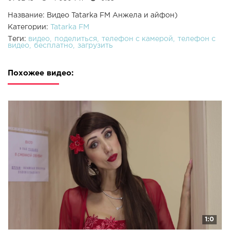
Название: Видео Tatarka FM Анжела и айфон)
Категории:
Tatarka FM
Теги:
видео
поделиться
телефон с камерой
телефон с
видео
бесплатно
загрузить
Похожее видео:
1:0