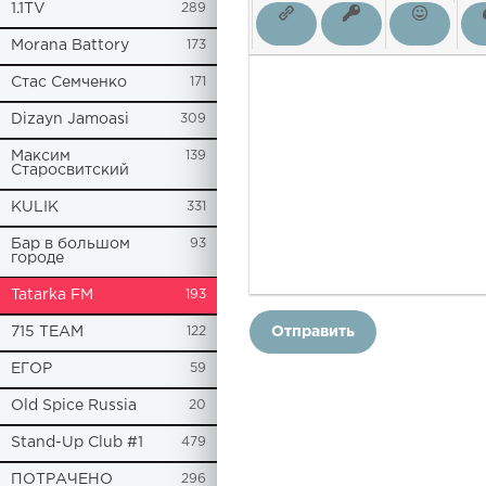
1.1TV
289
Morana Battory
173
Стас Семченко
171
Dizayn Jamoasi
309
Максим
139
Старосвитский
KULIK
331
Бар в большом
93
городе
Tatarka FM
193
715 TEAM
122
Отправить
ЕГОР
59
Old Spice Russia
20
Stand-Up Club #1
479
ПОТРАЧЕНО
296