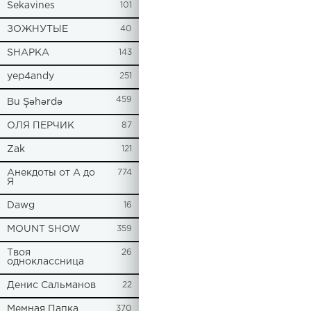
Sekavines
101
ЗОЖНУТЫЕ
40
SHAPKA
143
yep4andy
251
459
Bu Şəhərdə
ОЛЯ ПЕРЧИК
87
Zak
121
Анекдоты от А до
774
Я
Dawg
16
MOUNT SHOW
359
Твоя
26
одноклассница
Денис Сальманов
22
Мемная Папка
370