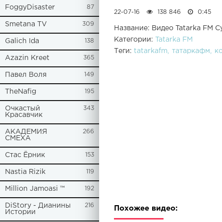
FoggyDisaster
87
22-07-16
138 846
0:45
Smetana TV
309
Название: Видео Tatarka FM С
Категории:
Tatarka FM
Galich Ida
138
Теги:
tatarkafm
татаркафм
к
Azazin Kreet
365
Павел Воля
149
TheNafig
195
Очкастый
343
Красавчик
АКАДЕМИЯ
266
СМЕХА
Стас Ёрник
153
Nastia Rizik
119
Million Jamoasi ™
192
DiStory - Дианины
216
Похожее видео:
Истории