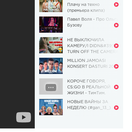
Плачу на техно
(премьера клипа)
Павел Воля - Про Ольгу
Бузову
НЕ ВЫКЛЮЧИЛА
КАМЕРУ/I DIDN&#39;T
TURN OFF THE CAMERA
[Красавица и
MILLION JAMOASI
Чудовище] (Выпуск 110)
KONSERT DASTURI 2019
КОРОЧЕ ГОВОРЯ,
CS:GO В РЕАЛЬНОЙ
ЖИЗНИ - ТимТим.
НОВЫЕ ВАЙНЫ ЗА
НЕДЕЛЮ (#gan_13_)