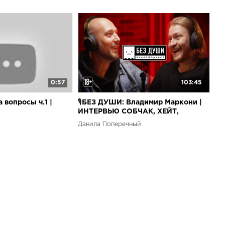
0:57
103:45
 вопросы ч.1 |
🎙БЕЗ ДУШИ: Владимир Маркони |
ИНТЕРВЬЮ СОБЧАК, ХЕЙТ,
СУДЬБА COMMENT OUT И
Данила Поперечный
КОМЕДИИ В РОССИИ.