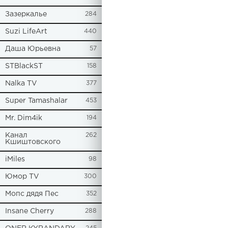
Зазеркалье
284
Suzi LifeArt
440
Даша Юрьевна
57
STBlackST
158
Nalka TV
377
Super Tamashalar
453
Mr. Dim4ik
194
Канал
262
Кшиштовского
iMiles
98
Юмор TV
300
Мопс дядя Пес
352
Insane Cherry
288