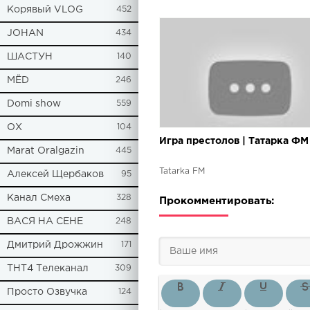
Корявый VLOG
452
JOHAN
434
ШАСТУН
140
МЁD
246
Domi show
559
ОХ
104
Игра престолов | Татарка ФМ
Marat Oralgazin
445
Tatarka FM
Алексей Щербаков
95
Канал Смеха
328
Прокомментировать:
ВАСЯ НА СЕНЕ
248
Дмитрий Дрожжин
171
ТНТ4 Телеканал
309
Просто Озвучка
124