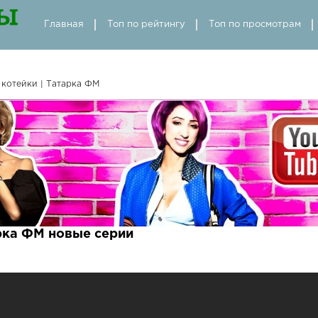
Главная
Топ по рейтингу
Топ по просмотрам
 котейки | Татарка ФМ
арка ФМ новые серии