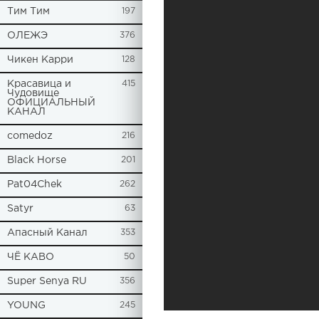
Tим Тим
197
ОЛЕЖЭ
376
Чикен Карри
128
Красавица и
415
Чудовище
ОФИЦИАЛЬНЫЙ
КАНАЛ
comedoz
216
Black Horse
201
Pat04Chek
262
Satyr
63
Апасный Канал
353
ЧЁ КАВО
50
Super Senya RU
356
YOUNG
245