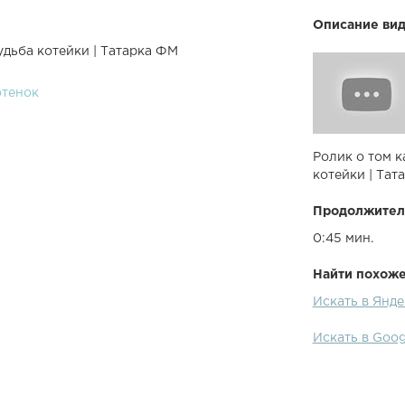
Описание вид
удьба котейки | Татарка ФМ
отенок
Ролик о том к
котейки | Тат
Продолжител
0:45 мин.
Найти похожее
Искать в Янде
Искать в Goog