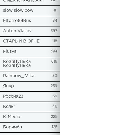
ONER KYRANDARY
245
slow slow cow
111
Eltorro64Rus
84
Anton Vlasov
397
СТАРЫЙ В ОГНЕ
118
Flusya
394
КоЗяПуЛьКа
616
КоЗяПуЛьКа
Rainbow_ Vika
30
Янур
259
Россия23
69
Кель`
46
К-Media
225
Борямба
125