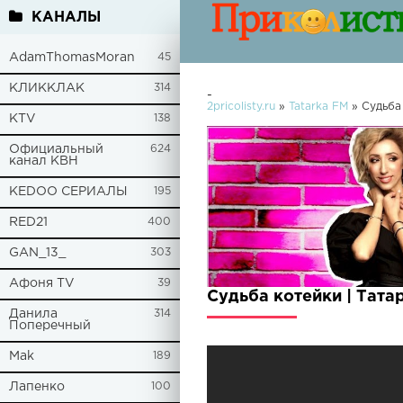
КАНАЛЫ
AdamThomasMoran
45
КЛИККЛАК
314
-
2pricolisty.ru
»
Tatarka FM
» Судьба
KTV
138
Официальный
624
канал КВН
KEDOO СЕРИАЛЫ
195
RED21
400
GAN_13_
303
Афоня TV
39
Судьба котейки | Тат
Данила
314
Поперечный
Mak
189
Лапенко
100