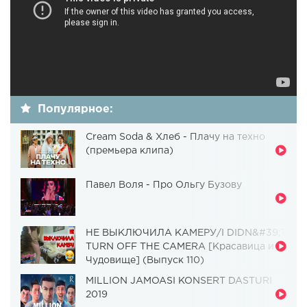
Популярное:
Cream Soda & Хлеб - Плачу на техно
(премьера клипа)
Павел Воля - Про Ольгу Бузову
НЕ ВЫКЛЮЧИЛА КАМЕРУ/I DIDN&#39;T
TURN OFF THE CAMERA [Красавица и
Чудовище] (Выпуск 110)
MILLION JAMOASI KONSERT DASTURI
2019