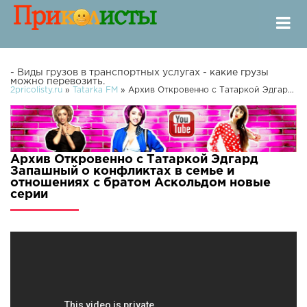
-
Виды грузов в транспортных услугах
- какие грузы
можно перевозить.
2pricolisty.ru
»
Tatarka FM
» Архив Откровенно с Татаркой Эдгард Запашный о конфликтах в семье и отношениях с братом Аскольдом
Архив Откровенно с Татаркой Эдгард
Запашный о конфликтах в семье и
отношениях с братом Аскольдом новые
серии