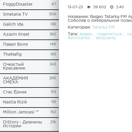
FoggyDisaster
87
13-07-23
59 602
2:40
Smetana TV
309
Название: Видео Tatarka FM 
Соболев о либеральной пози
Galich Ida
138
Категории:
Tatarka FM
Теги:
видео
поделиться
т
Azazin Kreet
365
бесплатно
загрузить
Павел Воля
149
TheNafig
195
Очкастый
343
Красавчик
АКАДЕМИЯ
266
СМЕХА
Стас Ёрник
153
Nastia Rizik
119
Million Jamoasi ™
192
DiStory - Дианины
216
Истории