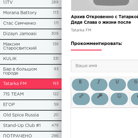
1.1TV
289
Morana Battory
173
Архив Откровенно с Татарко
Дядя Слава о жизни после
Стас Семченко
171
клинической смерти
Tatarka FM
Dizayn Jamoasi
309
Прокомментировать:
Максим
139
Старосвитский
KULIK
331
Бар в большом
93
городе
Tatarka FM
193
715 TEAM
122
ЕГОР
59
Old Spice Russia
20
Stand-Up Club #1
479
ПОТРАЧЕНО
296