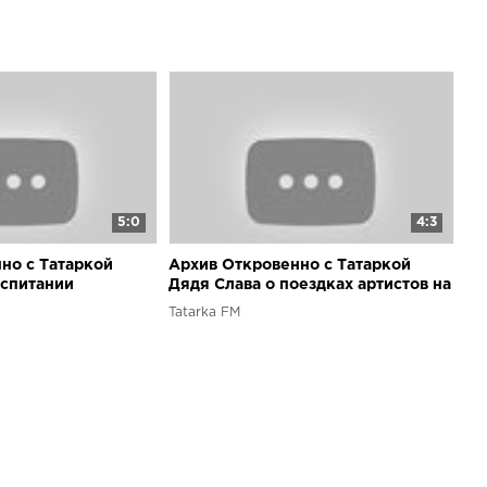
5:0
4:3
но с Татаркой
Архив Откровенно с Татаркой
оспитании
Дядя Слава о поездках артистов на
Донбасс и отцов и детей в
Tatarka FM
политике