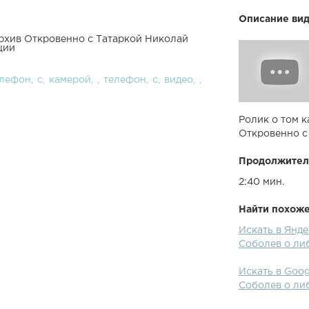
Описание вид
Архив Откровенно с Татаркой Николай
ции
елефон
с
камерой
телефон
с
видео
Ролик о том к
Откровенно с
Продолжител
2:40 мин.
Найти похожее
Искать в Янд
Соболев о ли
Искать в Goog
Соболев о ли