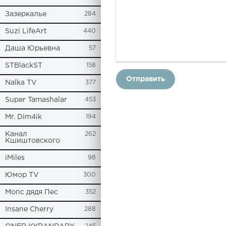
Зазеркалье
284
Suzi LifeArt
440
Даша Юрьевна
57
STBlackST
158
Отправить
Nalka TV
377
Super Tamashalar
453
Mr. Dim4ik
194
Канал
262
Кшиштовского
iMiles
98
Юмор TV
300
Мопс дядя Пес
352
Insane Cherry
288