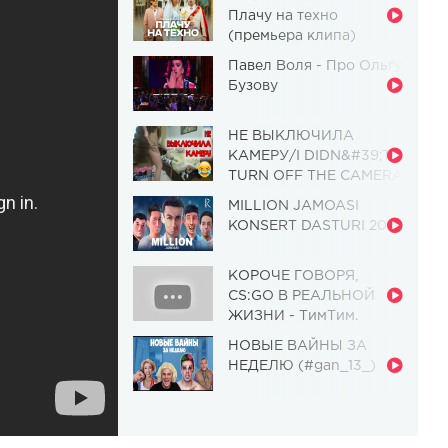
Плачу на техно
(премьера клипа)
Павел Воля - Про Ольгу
Бузову
НЕ ВЫКЛЮЧИЛА
КАМЕРУ/I DIDN&#39;T
TURN OFF THE CAMERA
[Красавица и
MILLION JAMOASI
Чудовище] (Выпуск 110)
KONSERT DASTURI 2019
КОРОЧЕ ГОВОРЯ,
CS:GO В РЕАЛЬНОЙ
ЖИЗНИ - ТимТим.
НОВЫЕ ВАЙНЫ ЗА
НЕДЕЛЮ (#gan_13_)