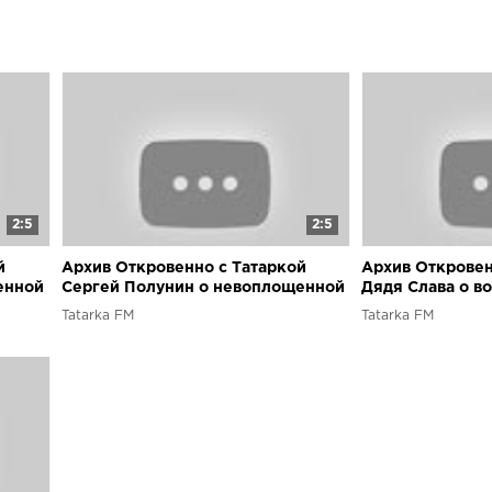
2:5
2:5
й
Архив Откровенно с Татаркой
Архив Откровен
енной
Сергей Полунин о невоплощенной
Дядя Слава о в
карьере бандита
молодежи
Tatarka FM
Tatarka FM