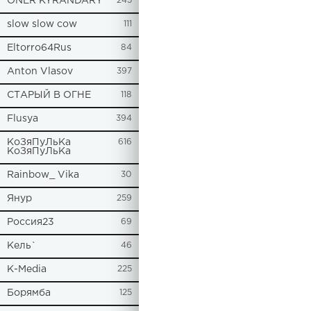
ONER KYRANDARY
245
slow slow cow
111
Eltorro64Rus
84
Anton Vlasov
397
СТАРЫЙ В ОГНЕ
118
Flusya
394
КоЗяПуЛьКа
616
КоЗяПуЛьКа
Rainbow_ Vika
30
Янур
259
Россия23
69
Кель`
46
К-Media
225
Борямба
125