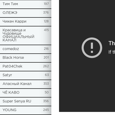
Tим Тим
197
ОЛЕЖЭ
376
Чикен Карри
128
Красавица и
415
Чудовище
ОФИЦИАЛЬНЫЙ
КАНАЛ
comedoz
216
Black Horse
201
Pat04Chek
262
Satyr
63
Апасный Канал
353
ЧЁ КАВО
50
Super Senya RU
356
YOUNG
245