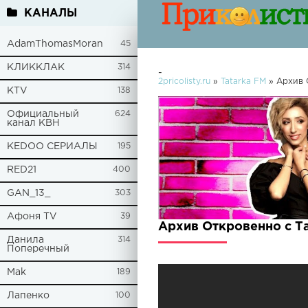
КАНАЛЫ
AdamThomasMoran
45
КЛИККЛАК
314
-
2pricolisty.ru
»
Tatarka FM
» Архив 
KTV
138
Официальный
624
канал КВН
KEDOO СЕРИАЛЫ
195
RED21
400
GAN_13_
303
Афоня TV
39
Архив Откровенно с Т
Данила
314
Поперечный
Mak
189
Лапенко
100