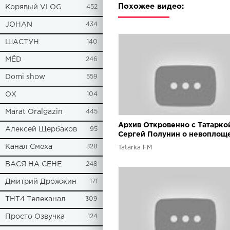
Похожее видео:
Корявый VLOG
452
JOHAN
434
ШАСТУН
140
МЁD
246
Domi show
559
ОХ
104
Marat Oralgazin
445
Архив Откровенно с Татарко
Алексей Щербаков
95
Сергей Полунин о невоплощ
карьере бандита
Канал Смеха
328
Tatarka FM
ВАСЯ НА СЕНЕ
248
Дмитрий Дрожжин
171
ТНТ4 Телеканал
309
Просто Озвучка
124