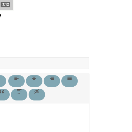
3:12
й