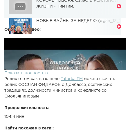
КОРОЧЕ ГОВОРЯ, CS:GO В РЕАЛЬНОЙ
ЖИЗНИ - ТимТим.
НОВЫЕ ВАЙНЫ ЗА НЕДЕЛЮ (#gan_13_)
Описание видео:
Показать полностью
Ролик о том как на канеле
Tatarka FM
можно скачать
ролик СОСЛАН ФИДАРОВ о Донбассе, осетинских
традициях, должности министра и конфликте со
Смольяниновым
Продолжительность:
104:4 мин.
Найти похожее в сети::