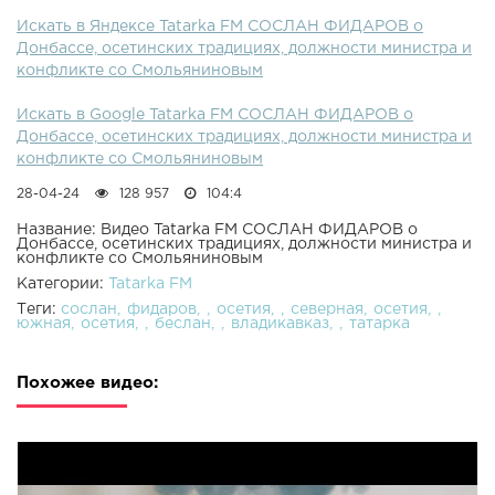
Искать в Яндексе Tatarka FM СОСЛАН ФИДАРОВ о
Донбассе, осетинских традициях, должности министра и
конфликте со Смольяниновым
Искать в Google Tatarka FM СОСЛАН ФИДАРОВ о
Донбассе, осетинских традициях, должности министра и
конфликте со Смольяниновым
28-04-24
128 957
104:4
Название: Видео Tatarka FM СОСЛАН ФИДАРОВ о
Донбассе, осетинских традициях, должности министра и
конфликте со Смольяниновым
Категории:
Tatarka FM
Теги:
сослан
фидаров
осетия
северная
осетия
южная
осетия
беслан
владикавказ
татарка
Похожее видео: