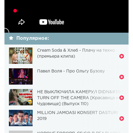
Популярное:
Cream Soda & Хлеб - Плачу на техно
(премьера клипа)
Павел Воля - Про Ольгу Бузову
НЕ ВЫКЛЮЧИЛА КАМЕРУ/I DIDN&#39;T
TURN OFF THE CAMERA [Красавица и
Чудовище] (Выпуск 110)
MILLION JAMOASI KONSERT DASTURI
2019