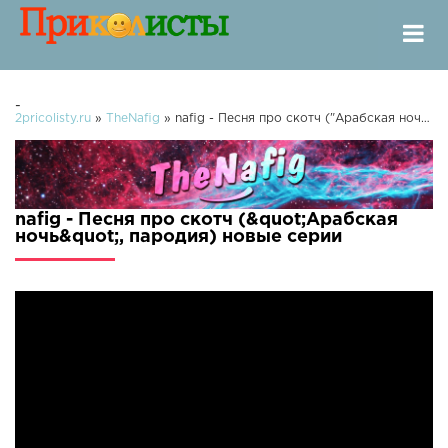
-
2pricolisty.ru
»
TheNafig
» nafig - Песня про скотч ("Арабская ночь", пародия)
nafig - Песня про скотч (&quot;Арабская
ночь&quot;, пародия) новые серии