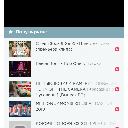
Популярное:
Cream Soda & Хлеб - Плачу на техно
(премьера клипа)
Павел Воля - Про Ольгу Бузову
НЕ ВЫКЛЮЧИЛА КАМЕРУ/I DIDN&#39;T
TURN OFF THE CAMERA [Красавица и
Чудовище] (Выпуск 110)
MILLION JAMOASI KONSERT DASTURI
2019
КОРОЧЕ ГОВОРЯ, CS:GO В РЕАЛЬНОЙ