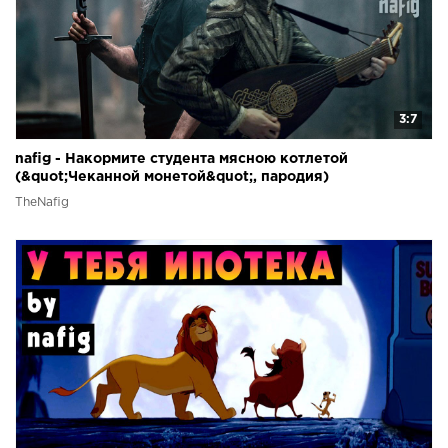
3:7
nafig - Накормите студента мясною котлетой
(&quot;Чеканной монетой&quot;, пародия)
TheNafig