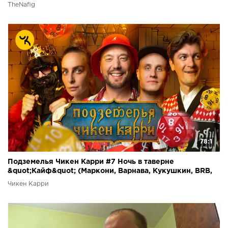
TheNafig
78:1
Подземелья Чикен Карри #7 Ночь в таверне
&quot;Кайф&quot; (Маркони, Варнава, Кукушкин, BRB,
Гудков)
Чикен Карри