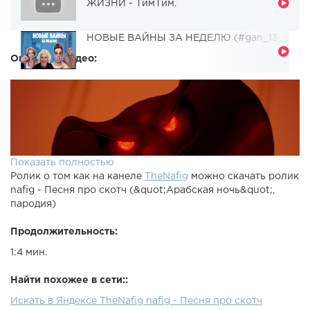
ЖИЗНИ - ТимТим.
НОВЫЕ ВАЙНЫ ЗА НЕДЕЛЮ (#gan_13_)
Описание видео:
Показать полностью
Ролик о том как на канеле
TheNafig
можно скачать ролик
nafig - Песня про скотч (&quot;Арабская ночь&quot;,
пародия)
Продолжительность:
1:4 мин.
Найти похожее в сети::
Искать в Яндексе TheNafig nafig - Песня про скотч