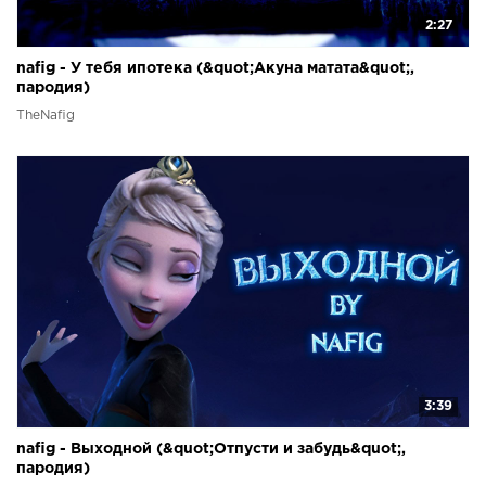
2:27
nafig - У тебя ипотека (&quot;Акуна матата&quot;,
пародия)
TheNafig
3:39
nafig - Выходной (&quot;Отпусти и забудь&quot;,
пародия)