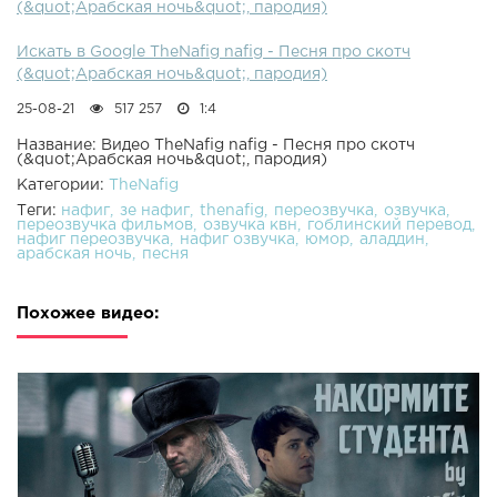
(&quot;Арабская ночь&quot;, пародия)
Искать в Google TheNafig nafig - Песня про скотч
(&quot;Арабская ночь&quot;, пародия)
25-08-21
517 257
1:4
Название: Видео TheNafig nafig - Песня про скотч
(&quot;Арабская ночь&quot;, пародия)
Категории:
TheNafig
Теги:
нафиг
зе нафиг
thenafig
переозвучка
озвучка
переозвучка фильмов
озвучка квн
гоблинский перевод
нафиг переозвучка
нафиг озвучка
юмор
аладдин
арабская ночь
песня
Похожее видео: