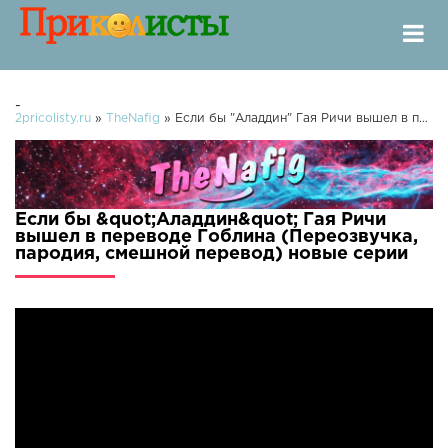
-
2pricolisty.ru
»
TheNafig
» Если бы "Аладдин" Гая Ричи вышел в переводе Гоблина (Переозвучка, пародия, смешной перевод)
Если бы &quot;Аладдин&quot; Гая Ричи
вышел в переводе Гоблина (Переозвучка,
пародия, смешной перевод) новые серии