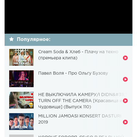
Популярное:
Cream Soda & Хлеб - Плачу на техно
(премьера клипа)
Павел Воля - Про Ольгу Бузову
НЕ ВЫКЛЮЧИЛА КАМЕРУ/I DIDN&#39;T
TURN OFF THE CAMERA [Красавица и
Чудовище] (Выпуск 110)
MILLION JAMOASI KONSERT DASTURI
2019