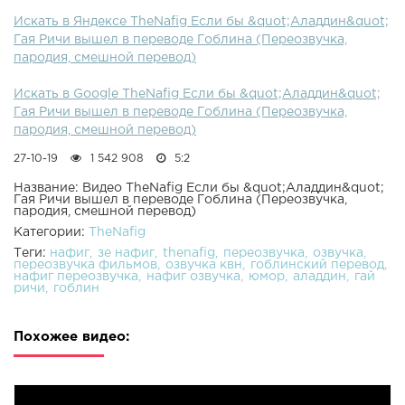
Искать в Яндексе TheNafig Если бы &quot;Аладдин&quot;
Гая Ричи вышел в переводе Гоблина (Переозвучка,
пародия, смешной перевод)
Искать в Google TheNafig Если бы &quot;Аладдин&quot;
Гая Ричи вышел в переводе Гоблина (Переозвучка,
пародия, смешной перевод)
27-10-19
1 542 908
5:2
Название: Видео TheNafig Если бы &quot;Аладдин&quot;
Гая Ричи вышел в переводе Гоблина (Переозвучка,
пародия, смешной перевод)
Категории:
TheNafig
Теги:
нафиг
зе нафиг
thenafig
переозвучка
озвучка
переозвучка фильмов
озвучка квн
гоблинский перевод
нафиг переозвучка
нафиг озвучка
юмор
аладдин
гай
ричи
гоблин
Похожее видео: