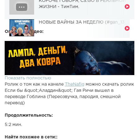
КОРОЧЕ ГОВОРЯ, CS:GO В РЕАЛЬНОЙ
ЖИЗНИ - ТимТим.
НОВЫЕ ВАЙНЫ ЗА НЕДЕЛЮ (#gan_13_)
Описание видео:
Показать полностью
Ролик о том как на канеле
TheNafig
можно скачать ролик
Если бы &quot;Аладдин&quot; Гая Ричи вышел в
переводе Гоблина (Переозвучка, пародия, смешной
перевод)
Продолжительность:
5:2 мин.
Найти похожее в сети::