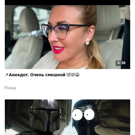
0:38
📌Анекдот. Очень смешной 🤣🤣😂
Flusya