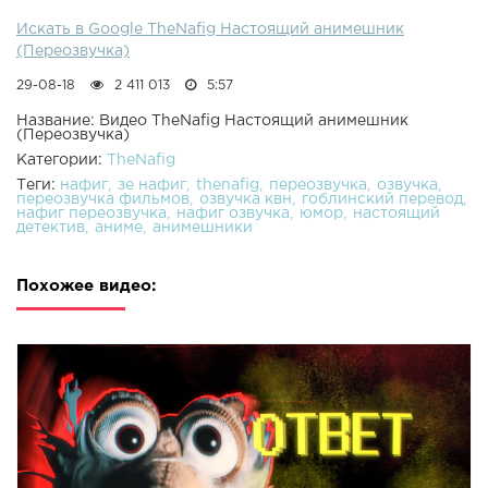
Искать в Google TheNafig Настоящий анимешник
(Переозвучка)
29-08-18
2 411 013
5:57
Название: Видео TheNafig Настоящий анимешник
(Переозвучка)
Категории:
TheNafig
Теги:
нафиг
зе нафиг
thenafig
переозвучка
озвучка
переозвучка фильмов
озвучка квн
гоблинский перевод
нафиг переозвучка
нафиг озвучка
юмор
настоящий
детектив
аниме
анимешники
Похожее видео: