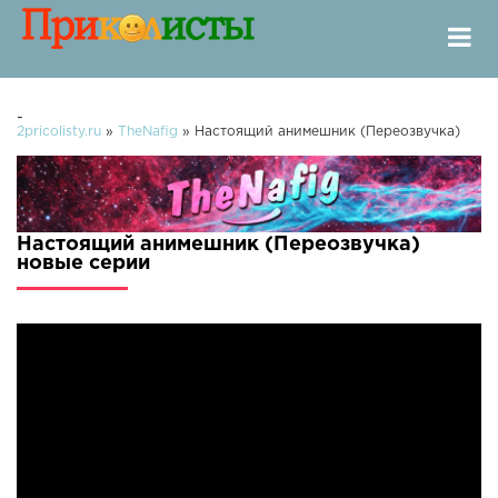
-
2pricolisty.ru
»
TheNafig
» Настоящий анимешник (Переозвучка)
Настоящий анимешник (Переозвучка)
новые серии