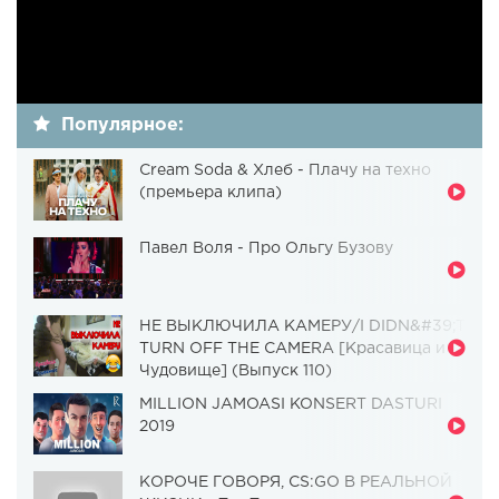
Популярное:
Cream Soda & Хлеб - Плачу на техно
(премьера клипа)
Павел Воля - Про Ольгу Бузову
НЕ ВЫКЛЮЧИЛА КАМЕРУ/I DIDN&#39;T
TURN OFF THE CAMERA [Красавица и
Чудовище] (Выпуск 110)
MILLION JAMOASI KONSERT DASTURI
2019
КОРОЧЕ ГОВОРЯ, CS:GO В РЕАЛЬНОЙ