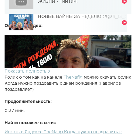
ЖИЗНИ - ТимТим.
НОВЫЕ ВАЙНЫ ЗА НЕДЕЛЮ (#gan_13_)
Описание видео:
Показать полностью
Ролик о том как на канеле
TheNafig
можно скачать ролик
Когда нужно поздравить с днем рождения (Гаврилов
поздравляет)
Продолжительность:
0:37 мин.
Найти похожее в сети::
Искать в Яндексе TheNafig Когда нужно поздравить с