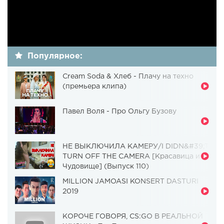
Популярное:
Cream Soda & Хлеб - Плачу на техно
(премьера клипа)
Павел Воля - Про Ольгу Бузову
НЕ ВЫКЛЮЧИЛА КАМЕРУ/I DIDN&#39;T
TURN OFF THE CAMERA [Красавица и
Чудовище] (Выпуск 110)
MILLION JAMOASI KONSERT DASTURI
2019
КОРОЧЕ ГОВОРЯ, CS:GO В РЕАЛЬНОЙ