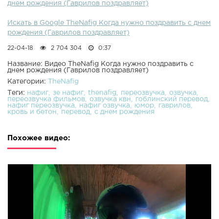
днем рождения (Гаврилов поздравляет)
Искать в Google TheNafig Когда нужно поздравить с днем
рождения (Гаврилов поздравляет)
22-04-18
2 704 304
0:37
Название: Видео TheNafig Когда нужно поздравить с
днем рождения (Гаврилов поздравляет)
Категории:
TheNafig
Теги:
нафиг
зе нафиг
thenafig
переозвучка
озвучка
переозвучка фильмов
озвучка квн
гоблинский перевод
нафиг переозвучка
нафиг озвучка
юмор
гаврилов
кровь и бетон
перевод
с днем рождения
Похожее видео: