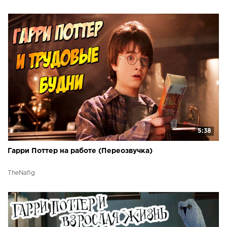
5:38
Гарри Поттер на работе (Переозвучка)
TheNafig