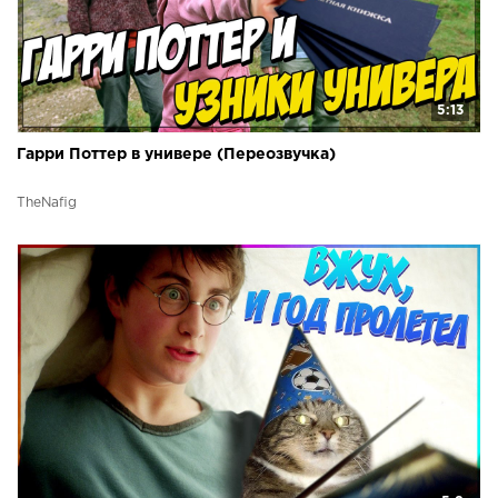
5:13
Гарри Поттер в универе (Переозвучка)
TheNafig