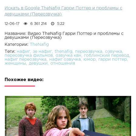
Искать в Google TheNafig Гарри Поттер и проблемы с
девушками (Переозвучка)
12-06-17
6 361 214
5:22
Название: Видео TheNafig Гарри Поттер и проблемы с
девушками (Переозвучка)
Категории:
TheNafig
Теги:
нафиг
зе нафиг
thenafig
переозвучка
озвучка
переозвучка фильмов
озвучка квн
гоблинский перевод
нафиг переозвучка
нафиг озвучка
юмор
гарри поттер
женщины
девушки
отношения
Похожее видео: