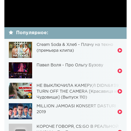
Популярное:
Cream Soda & Хлеб - Плачу на техно
(премьера клипа)
Павел Воля - Про Ольгу Бузову
НЕ ВЫКЛЮЧИЛА КАМЕРУ/I DIDN&#39;T
TURN OFF THE CAMERA [Красавица и
Чудовище] (Выпуск 110)
MILLION JAMOASI KONSERT DASTURI
2019
КОРОЧЕ ГОВОРЯ, CS:GO В РЕАЛЬНОЙ