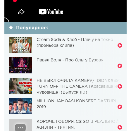
Популярное:
Cream Soda & Хлеб - Плачу на техно
(премьера клипа)
Павел Воля - Про Ольгу Бузову
НЕ ВЫКЛЮЧИЛА КАМЕРУ/I DIDN&#39;T
TURN OFF THE CAMERA [Красавица и
Чудовище] (Выпуск 110)
MILLION JAMOASI KONSERT DASTURI
2019
КОРОЧЕ ГОВОРЯ, CS:GO В РЕАЛЬНОЙ
ЖИЗНИ - ТимТим.