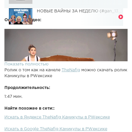
НОВЫЕ ВАЙНЫ ЗА НЕДЕЛЮ (#gan_13_)
Описание видео:
Показать полностью
Ролик о том как на канеле
TheNafig
можно скачать ролик
Каникулы в PWексике
Продолжительность:
1:47 мин.
Найти похожее в сети::
Искать в Яндексе TheNafig Каникулы в PWексике
Искать в Google TheNafig Каникулы в PWексике