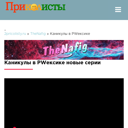
-
2pricolisty.ru
»
TheNafig
» Каникулы в PWексике
Каникулы в PWексике новые серии