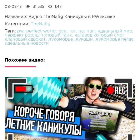
08-03-13
31 535
1:47
Название: Видео TheNafig Каникулы в PWексике
Категории:
TheNafig
Теги:
pw
perfect world
gvg
гвг
пв
пвп
идеальный мир
перфект ворлд
топовый танк
катавод который смог
клановый адвокат
лукоморье
лукаши
лукоморье пегас
идеальные новости
Похожее видео: