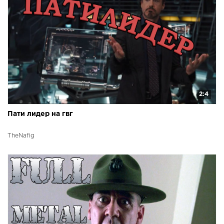
2:4
Пати лидер на гвг
TheNafig