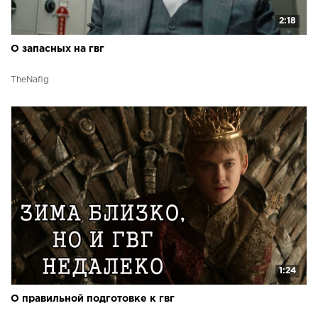
2:18
О запасных на гвг
TheNafig
1:24
О правильной подготовке к гвг