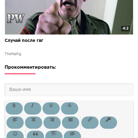
4:2
Случай после гвг
TheNafig
Прокомментировать: