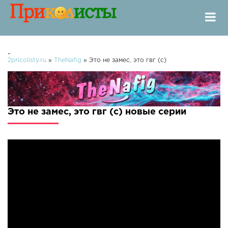
-
2pricolisty.ru
»
TheNafig
» Это не замес, это гвг (с)
Это не замес, это гвг (с) новые серии