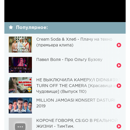
Популярное:
Cream Soda & Хлеб - Плачу на техно
(премьера клипа)
Павел Воля - Про Ольгу Бузову
НЕ ВЫКЛЮЧИЛА КАМЕРУ/I DIDN&#39;T
TURN OFF THE CAMERA [Красавица и
Чудовище] (Выпуск 110)
MILLION JAMOASI KONSERT DASTURI
2019
КОРОЧЕ ГОВОРЯ, CS:GO В РЕАЛЬНОЙ
ЖИЗНИ - ТимТим.