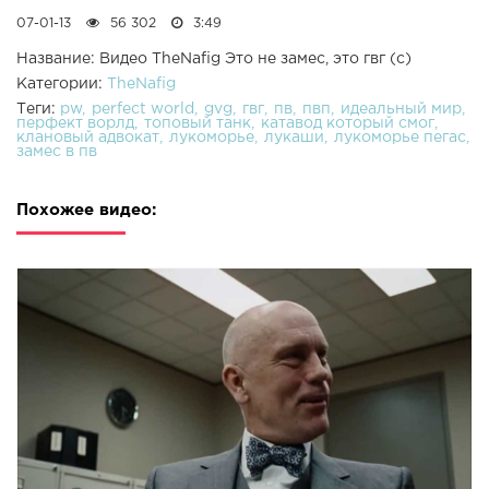
07-01-13
56 302
3:49
Название: Видео TheNafig Это не замес, это гвг (с)
Категории:
TheNafig
Теги:
pw
perfect world
gvg
гвг
пв
пвп
идеальный мир
перфект ворлд
топовый танк
катавод который смог
клановый адвокат
лукоморье
лукаши
лукоморье пегас
замес в пв
Похожее видео: