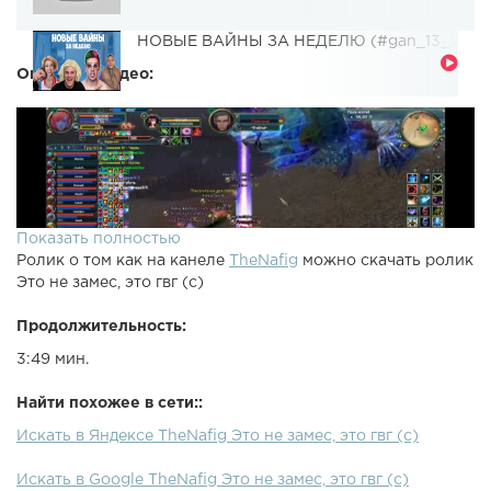
НОВЫЕ ВАЙНЫ ЗА НЕДЕЛЮ (#gan_13_)
Описание видео:
Показать полностью
Ролик о том как на канеле
TheNafig
можно скачать ролик
Это не замес, это гвг (с)
Продолжительность:
3:49 мин.
Найти похожее в сети::
Искать в Яндексе TheNafig Это не замес, это гвг (с)
Искать в Google TheNafig Это не замес, это гвг (с)