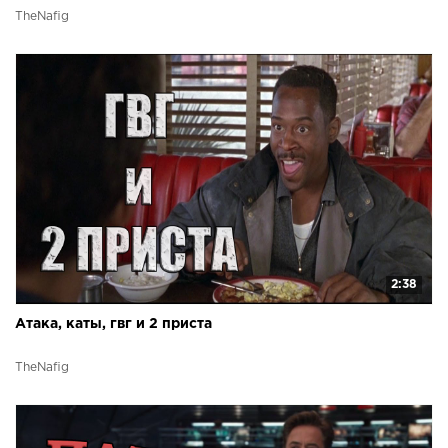
TheNafig
2:38
Атака, каты, гвг и 2 приста
TheNafig