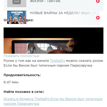
ЖИЗНИ - ТимТим.
НОВЫЕ ВАЙНЫ ЗА НЕДЕЛЮ (#gan_13_)
Описание видео:
Показать полностью
Ролик о том как на канеле
TheNafig
можно скачать ролик
Если бы Веном был типичным парнем Переозвучка
Продолжительность:
6:47 мин.
Найти похожее в сети::
Искать в Яндексе TheNafig Если бы Веном был типичным
парнем Переозвучка