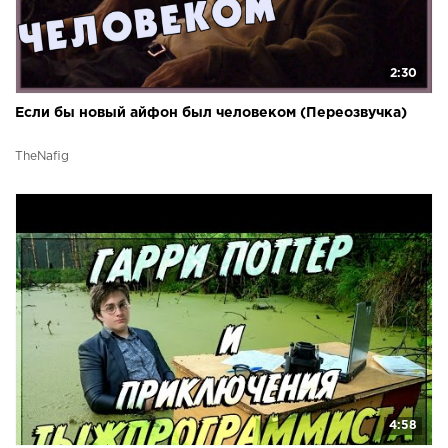
2:30
Если бы новый айфон был человеком (Переозвучка)
TheNafig
4:58