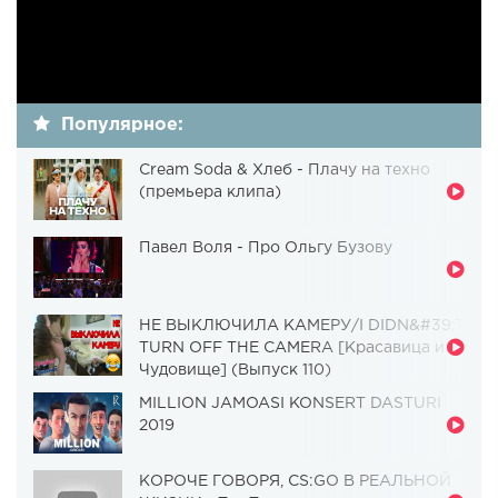
Популярное:
Cream Soda & Хлеб - Плачу на техно
(премьера клипа)
Павел Воля - Про Ольгу Бузову
НЕ ВЫКЛЮЧИЛА КАМЕРУ/I DIDN&#39;T
TURN OFF THE CAMERA [Красавица и
Чудовище] (Выпуск 110)
MILLION JAMOASI KONSERT DASTURI
2019
КОРОЧЕ ГОВОРЯ, CS:GO В РЕАЛЬНОЙ