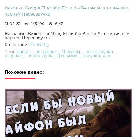
Искать в Google TheNafig Если бы Веном был типичным
парнем Переозвучка
31-03-23
145 190
6:47
Название: Видео TheNafig Если бы Веном был типичным
парнем Переозвучка
Категории:
TheNafig
Теги:
нафиг
зе
нафиг
thenafig
переозвучка
озвучка
переозвучка
фильмов
озвучка
квн
Похожее видео: