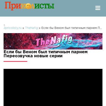
-
2pricolisty.ru
»
TheNafig
» Если бы Веном был типичным парнем Переозвучка
Если бы Веном был типичным парнем
Переозвучка новые серии