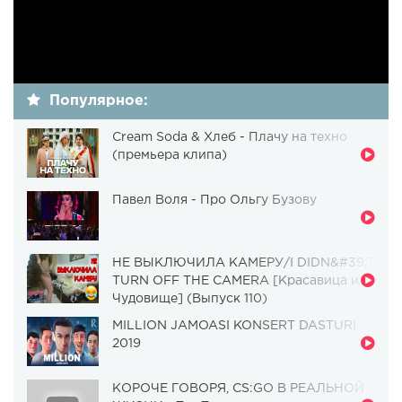
Популярное:
Cream Soda & Хлеб - Плачу на техно
(премьера клипа)
Павел Воля - Про Ольгу Бузову
НЕ ВЫКЛЮЧИЛА КАМЕРУ/I DIDN&#39;T
TURN OFF THE CAMERA [Красавица и
Чудовище] (Выпуск 110)
MILLION JAMOASI KONSERT DASTURI
2019
КОРОЧЕ ГОВОРЯ, CS:GO В РЕАЛЬНОЙ