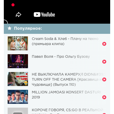
Популярное:
Cream Soda & Хлеб - Плачу на техно
(премьера клипа)
Павел Воля - Про Ольгу Бузову
НЕ ВЫКЛЮЧИЛА КАМЕРУ/I DIDN&#39;T
TURN OFF THE CAMERA [Красавица и
Чудовище] (Выпуск 110)
MILLION JAMOASI KONSERT DASTURI
2019
КОРОЧЕ ГОВОРЯ, CS:GO В РЕАЛЬНОЙ