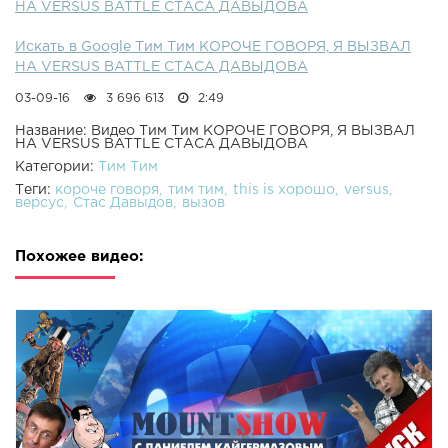
НА VERSUS BATTLE СТАСА ДАВЫДОВА
Искать в Google Tим Тим КОРОЧЕ ГОВОРЯ, Я ВЫЗВАЛ
НА VERSUS BATTLE СТАСА ДАВЫДОВА
03-09-16
3 696 613
2:49
Название: Видео Tим Тим КОРОЧЕ ГОВОРЯ, Я ВЫЗВАЛ
НА VERSUS BATTLE СТАСА ДАВЫДОВА
Категории:
Tим Тим
Теги:
короче говоря
тим тим
this is хорошо
versus
версус
Стас Давыдов
вызов
Похожее видео: