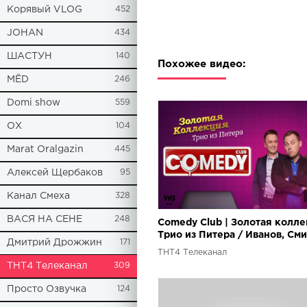
Корявый VLOG
452
JOHAN
434
ШАСТУН
140
Похожее видео:
МЁD
246
Domi show
559
ОХ
104
Marat Oralgazin
445
Алексей Щербаков
95
Канал Смеха
328
ВАСЯ НА СЕНЕ
248
Comedy Club | Золотая колле
Трио из Питера / Иванов, См
Дмитрий Дрожжин
171
Соболев
ТНТ4 Телеканал
ТНТ4 Телеканал
309
Просто Озвучка
124