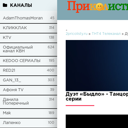
КАНАЛЫ
AdamThomasMoran
45
КЛИККЛАК
314
-
2pricolisty.ru
»
ТНТ4 Телеканал
» Д
KTV
138
Официальный
624
канал КВН
KEDOO СЕРИАЛЫ
195
RED21
400
GAN_13_
303
Афоня TV
39
Дуэт «Быдло» - Танцор
серии
Данила
314
Поперечный
Mak
189
Лапенко
100