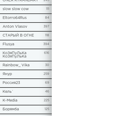
ONER KYRANDARY
245
slow slow cow
111
Eltorro64Rus
84
Anton Vlasov
397
СТАРЫЙ В ОГНЕ
118
Flusya
394
КоЗяПуЛьКа
616
КоЗяПуЛьКа
Rainbow_ Vika
30
Янур
259
Россия23
69
Кель`
46
К-Media
225
Борямба
125