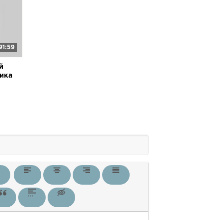
91:59
й
рика
инова