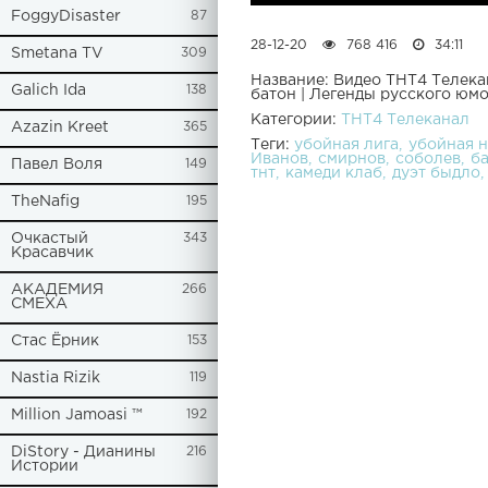
FoggyDisaster
87
28-12-20
768 416
34:11
Smetana TV
309
Название: Видео ТНТ4 Телека
Galich Ida
138
батон | Легенды русского юм
Категории:
ТНТ4 Телеканал
Azazin Kreet
365
Теги:
убойная лига
убойная 
Иванов
смирнов
соболев
б
Павел Воля
149
тнт
камеди клаб
дуэт быдло
TheNafig
195
Очкастый
343
Красавчик
АКАДЕМИЯ
266
СМЕХА
Стас Ёрник
153
Nastia Rizik
119
Million Jamoasi ™
192
DiStory - Дианины
216
Истории