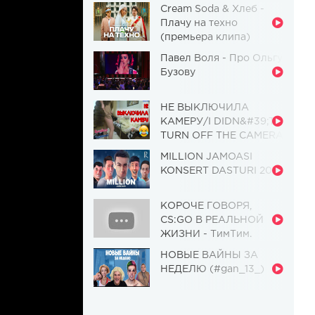
Cream Soda & Хлеб -
Плачу на техно
(премьера клипа)
Павел Воля - Про Ольгу
Бузову
НЕ ВЫКЛЮЧИЛА
КАМЕРУ/I DIDN&#39;T
TURN OFF THE CAMERA
[Красавица и
MILLION JAMOASI
Чудовище] (Выпуск 110)
KONSERT DASTURI 2019
КОРОЧЕ ГОВОРЯ,
CS:GO В РЕАЛЬНОЙ
ЖИЗНИ - ТимТим.
НОВЫЕ ВАЙНЫ ЗА
НЕДЕЛЮ (#gan_13_)