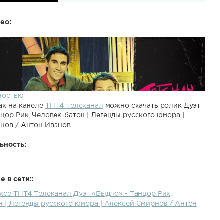
ео:
ностью
ак на канеле
ТНТ4 Телеканал
можно скачать ролик Дуэт
цор Рик, Человек-батон | Легенды русского юмора |
нов / Антон Иванов
ьность:
 в сети::
ксе ТНТ4 Телеканал Дуэт «Быдло» - Танцор Рик,
 | Легенды русского юмора | Алексей Смирнов / Антон