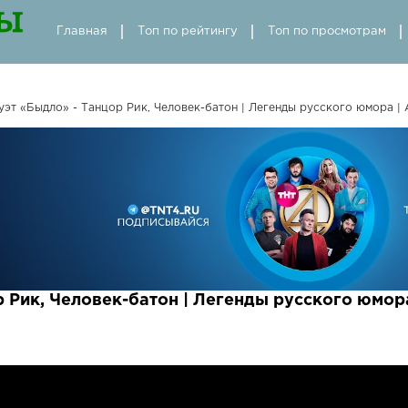
Главная
Топ по рейтингу
Топ по просмотрам
уэт «Быдло» - Танцор Рик, Человек-батон | Легенды русского юмора |
 Рик, Человек-батон | Легенды русского юмор