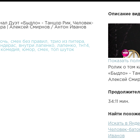
Описание вид
нал Дуэт «Быдло» - Танцор Рик, Человек-
ора | Алексей Смирнов / Антон Иванов
ночь
смех без правил
трио из питера
андерас
внутри лапенко
лапенко
тнт4
комедия
юмор
смех
топ шуток
Показать пол
Ролик о том к
«Быдло» - Тан
Алексей Смир
Продолжител
34:11 мин.
Найти похожее
Искать в Янде
Человек-батон
Иванов