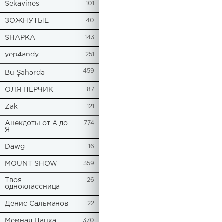
Sekavines
101
ЗОЖНУТЫЕ
40
SHAPKA
143
yep4andy
251
459
Bu Şəhərdə
ОЛЯ ПЕРЧИК
87
Zak
121
Анекдоты от А до
774
Я
Dawg
16
MOUNT SHOW
359
Твоя
26
одноклассница
Денис Сальманов
22
Мемная Папка
370