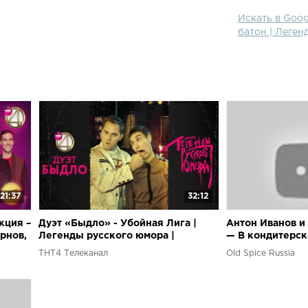
Искать в Goog
батон | Леген
21:37
32:12
кция –
Дуэт «Быдло» - Убойная Лига |
Антон Иванов и
ирнов,
Легенды русского юмора |
— В кондитерск
Алексей Смирнов / Антон Иванов
(Comedy Club)
ТНТ4 Телеканал
Old Spice Russia