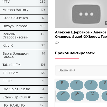
1.1TV
289
Morana Battory
173
Стас Семченко
171
Dizayn Jamoasi
309
Алексей Щербаков х Алексе
Максим
139
Смирнов. &quot;ОХ&quot; Га
Старосвитский
Харламова и Тимура Батрутд
ОХ
KULIK
331
Прокомментировать:
Бар в большом
93
городе
Tatarka FM
193
715 TEAM
122
ЕГОР
59
Old Spice Russia
20
Stand-Up Club #1
479
ПОТРАЧЕНО
296