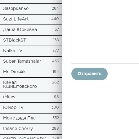
Зазеркалье
284
Suzi LifeArt
440
Даша Юрьевна
57
STBlackST
158
Nalka TV
377
Super Tamashalar
453
Mr. Dim4ik
194
Отправить
Канал
262
Кшиштовского
iMiles
98
Юмор TV
300
Мопс дядя Пес
352
Insane Cherry
288