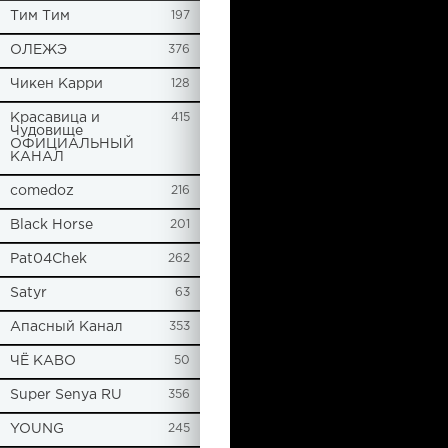
Tим Тим
197
ОЛЕЖЭ
376
Чикен Карри
128
Красавица и
415
Чудовище
ОФИЦИАЛЬНЫЙ
КАНАЛ
comedoz
216
Black Horse
201
Pat04Chek
262
Satyr
63
Апасный Канал
353
ЧЁ КАВО
50
Super Senya RU
356
YOUNG
245