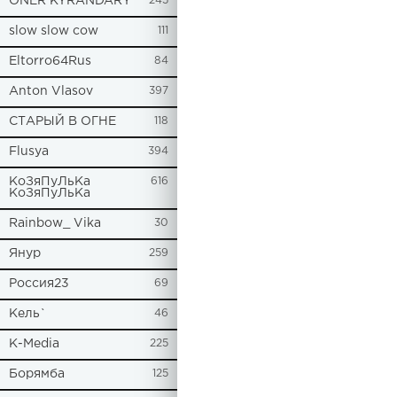
ONER KYRANDARY
245
slow slow cow
111
Eltorro64Rus
84
Anton Vlasov
397
СТАРЫЙ В ОГНЕ
118
Flusya
394
КоЗяПуЛьКа
616
КоЗяПуЛьКа
Rainbow_ Vika
30
Янур
259
Россия23
69
Кель`
46
К-Media
225
Борямба
125