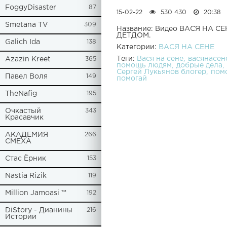
FoggyDisaster
87
15-02-22
530 430
20:38
Smetana TV
309
Название: Видео ВАСЯ НА С
ДЕТДОМ.
Galich Ida
138
Категории:
ВАСЯ НА СЕНЕ
Теги:
Вася на сене
васянасен
Azazin Kreet
365
помощь людям
добрые дела
Сергей Лукьянов блогер
пом
Павел Воля
149
помогай
TheNafig
195
Очкастый
343
Красавчик
АКАДЕМИЯ
266
СМЕХА
Стас Ёрник
153
Nastia Rizik
119
Million Jamoasi ™
192
DiStory - Дианины
216
Истории