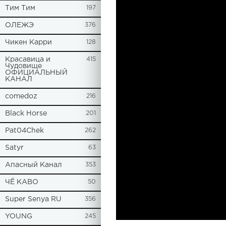
Tим Тим
197
ОЛЕЖЭ
376
Чикен Карри
128
Красавица и
415
Чудовище
ОФИЦИАЛЬНЫЙ
КАНАЛ
comedoz
216
Black Horse
201
Pat04Chek
262
Satyr
63
Апасный Канал
353
ЧЁ КАВО
50
Super Senya RU
356
YOUNG
245