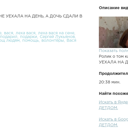
Описание вид
ЕНЕ УЕХАЛА НА ДЕНЬ, А ДОЧЬ СДАЛИ В
е
вася
леха вася
леха вася на сене
подарил
подарки
Сергей Лукьянов
ощ людям
помощь
волонтёры
Вася
Показать пол
Ролик о том к
УЕХАЛА НА Д
Продолжител
20:38 мин.
Найти похожее
Искать в Янд
ДЕТДОМ.
Искать в Goo
ДЕТДОМ.