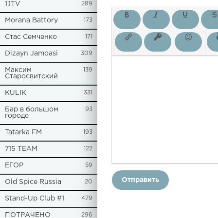
1.1TV
289
Morana Battory
173
Стас Семченко
171
Dizayn Jamoasi
309
Максим
139
Старосвитский
KULIK
331
Бар в большом
93
городе
Tatarka FM
193
715 TEAM
122
ЕГОР
59
Отправить
Old Spice Russia
20
Stand-Up Club #1
479
ПОТРАЧЕНО
296