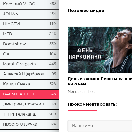
Корявый VLOG
452
Похожее видео:
JOHAN
434
ШАСТУН
140
МЁD
246
Domi show
559
ОХ
104
Marat Oralgazin
445
Алексей Щербаков
95
День из жизни Леонтьева ил
Канал Смеха
328
ни о чем
Мопс дядя Пес
ВАСЯ НА СЕНЕ
248
Дмитрий Дрожжин
171
Прокомментировать:
ТНТ4 Телеканал
309
Просто Озвучка
124