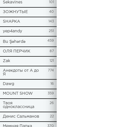
Sekavines
101
ЗОЖНУТЫЕ
40
SHAPKA
143
yep4andy
251
459
Bu Şəhərdə
ОЛЯ ПЕРЧИК
87
Zak
121
Анекдоты от А до
774
Я
Dawg
16
MOUNT SHOW
359
Твоя
26
одноклассница
Денис Сальманов
22
Мемная Папка
370