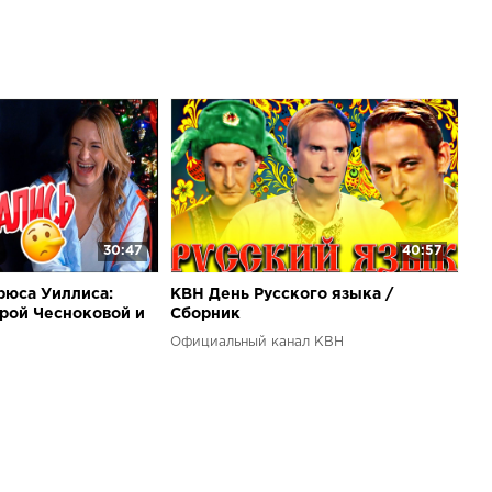
30:47
40:57
рюса Уиллиса:
КВН День Русского языка /
рой Чесноковой и
Сборник
ым
Официальный канал КВН