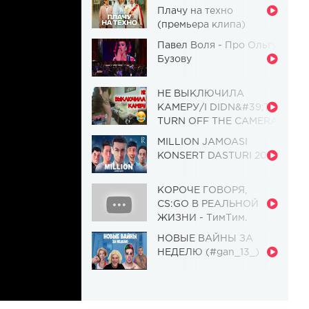
Плачу на техно
(премьера клипа)
Павел Воля - Про Ольгу
Бузову
НЕ ВЫКЛЮЧИЛА
КАМЕРУ/I DIDN&#39;T
TURN OFF THE CAMERA
[Красавица и
MILLION JAMOASI
Чудовище] (Выпуск 110)
KONSERT DASTURI 2019
КОРОЧЕ ГОВОРЯ,
CS:GO В РЕАЛЬНОЙ
ЖИЗНИ - ТимТим.
НОВЫЕ ВАЙНЫ ЗА
НЕДЕЛЮ (#gan_13_)