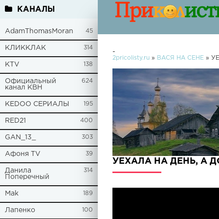
КАНАЛЫ
AdamThomasMoran
45
КЛИККЛАК
314
-
2pricolisty.ru
»
ВАСЯ НА СЕНЕ
» УЕ
KTV
138
Официальный
624
канал КВН
KEDOO СЕРИАЛЫ
195
RED21
400
GAN_13_
303
Афоня TV
39
УЕХАЛА НА ДЕНЬ, А Д
Данила
314
Поперечный
Mak
189
Лапенко
100