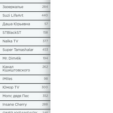
Зазеркалье
284
Suzi LifeArt
440
Даша Юрьевна
57
STBlackST
158
Nalka TV
377
Super Tamashalar
453
Mr. Dim4ik
194
Канал
262
Кшиштовского
iMiles
98
Юмор TV
300
Мопс дядя Пес
352
Insane Cherry
288