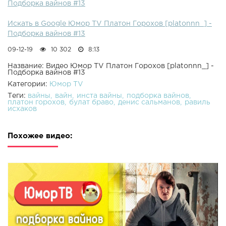
Подборка вайнов #13
Искать в Google Юмор TV Платон Горохов [platonnn_] -
Подборка вайнов #13
09-12-19
10 302
8:13
Название: Видео Юмор TV Платон Горохов [platonnn_] -
Подборка вайнов #13
Категории:
Юмор TV
Теги:
вайны
вайн
инста вайны
подборка вайнов
платон горохов
булат браво
денис сальманов
равиль
исхаков
Похожее видео: