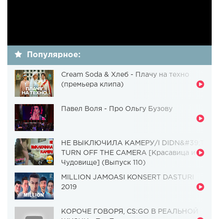
Популярное:
Cream Soda & Хлеб - Плачу на техно
(премьера клипа)
Павел Воля - Про Ольгу Бузову
НЕ ВЫКЛЮЧИЛА КАМЕРУ/I DIDN&#39;T
TURN OFF THE CAMERA [Красавица и
Чудовище] (Выпуск 110)
MILLION JAMOASI KONSERT DASTURI
2019
КОРОЧЕ ГОВОРЯ, CS:GO В РЕАЛЬНОЙ