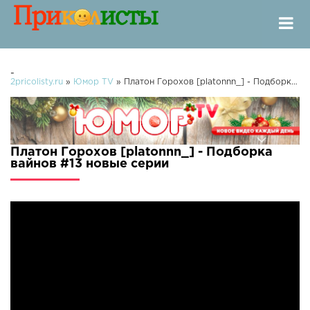
-
2pricolisty.ru
»
Юмор TV
» Платон Горохов [platonnn_] - Подборка вайнов #13
Платон Горохов [platonnn_] - Подборка
вайнов #13 новые серии