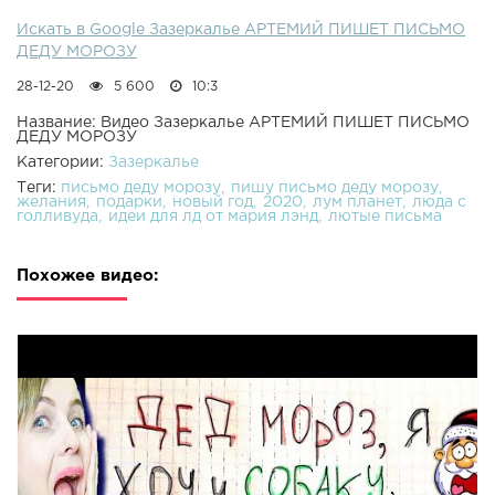
Искать в Google Зазеркалье АРТЕМИЙ ПИШЕТ ПИСЬМО
ДЕДУ МОРОЗУ
28-12-20
5 600
10:3
Название: Видео Зазеркалье АРТЕМИЙ ПИШЕТ ПИСЬМО
ДЕДУ МОРОЗУ
Категории:
Зазеркалье
Теги:
письмо деду морозу
пишу письмо деду морозу
желания
подарки
новый год
2020
лум планет
люда с
голливуда
идеи для лд от мария лэнд
лютые письма
Похожее видео: