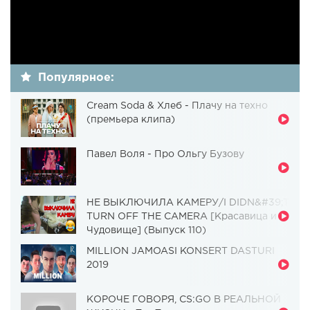
Популярное:
Cream Soda & Хлеб - Плачу на техно
(премьера клипа)
Павел Воля - Про Ольгу Бузову
НЕ ВЫКЛЮЧИЛА КАМЕРУ/I DIDN&#39;T
TURN OFF THE CAMERA [Красавица и
Чудовище] (Выпуск 110)
MILLION JAMOASI KONSERT DASTURI
2019
КОРОЧЕ ГОВОРЯ, CS:GO В РЕАЛЬНОЙ