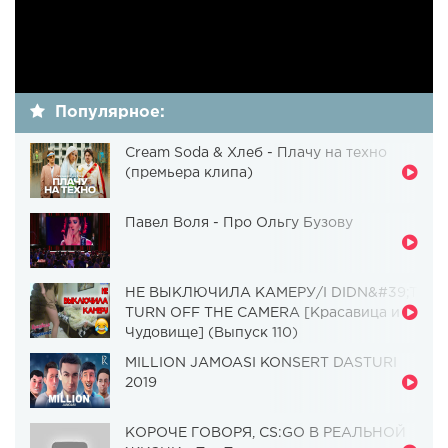
Популярное:
Cream Soda & Хлеб - Плачу на техно
(премьера клипа)
Павел Воля - Про Ольгу Бузову
НЕ ВЫКЛЮЧИЛА КАМЕРУ/I DIDN&#39;T
TURN OFF THE CAMERA [Красавица и
Чудовище] (Выпуск 110)
MILLION JAMOASI KONSERT DASTURI
2019
КОРОЧЕ ГОВОРЯ, CS:GO В РЕАЛЬНОЙ