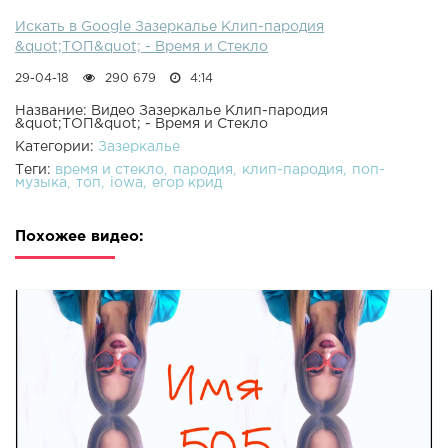
Искать в Google Зазеркалье Клип-пародия
&quot;ТОП&quot; - Время и Стекло
29-04-18
290 679
4:14
Название: Видео Зазеркалье Клип-пародия
&quot;ТОП&quot; - Время и Стекло
Категории:
Зазеркалье
Теги:
время и стекло
пародия
клип-пародия
поп-
музыка
топ
iowa
егор крид
Похожее видео: