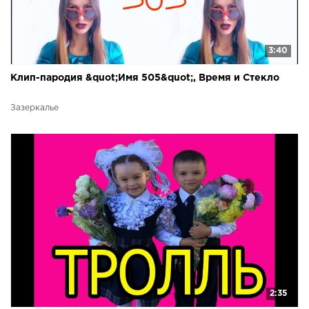
3:40
Клип-пародия &quot;Имя 505&quot;, Время и Стекло
Зазеркалье
2:35