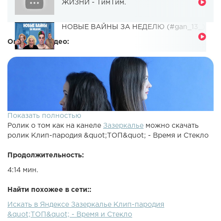
ЖИЗНИ - ТимТим.
НОВЫЕ ВАЙНЫ ЗА НЕДЕЛЮ (#gan_13_)
Описание видео:
Показать полностью
Ролик о том как на канеле
Зазеркалье
можно скачать
ролик Клип-пародия &quot;ТОП&quot; - Время и Стекло
Продолжительность:
4:14 мин.
Найти похожее в сети::
Искать в Яндексе Зазеркалье Клип-пародия
&quot;ТОП&quot; - Время и Стекло