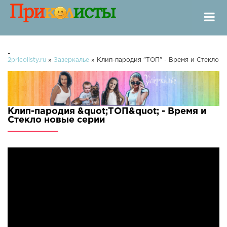
-
2pricolisty.ru
»
Зазеркалье
» Клип-пародия "ТОП" - Время и Стекло
Клип-пародия &quot;ТОП&quot; - Время и
Стекло новые серии