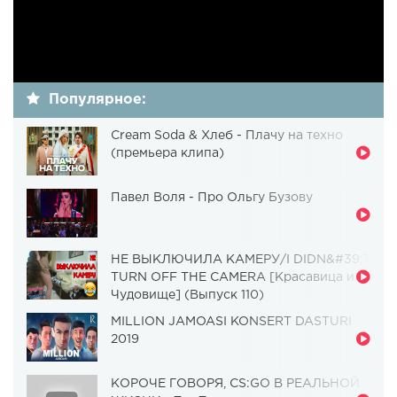
Популярное:
Cream Soda & Хлеб - Плачу на техно
(премьера клипа)
Павел Воля - Про Ольгу Бузову
НЕ ВЫКЛЮЧИЛА КАМЕРУ/I DIDN&#39;T
TURN OFF THE CAMERA [Красавица и
Чудовище] (Выпуск 110)
MILLION JAMOASI KONSERT DASTURI
2019
КОРОЧЕ ГОВОРЯ, CS:GO В РЕАЛЬНОЙ