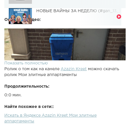
НОВЫЕ ВАЙНЫ ЗА НЕДЕЛЮ (#gan_13_)
Описание видео:
Показать полностью
Ролик о том как на канеле
Azazin Kreet
можно скачать
ролик Мои элитные аппартаменты
Продолжительность:
0:0 мин.
Найти похожее в сети::
Искать в Яндексе Azazin Kreet Мои элитные
аппартаменты