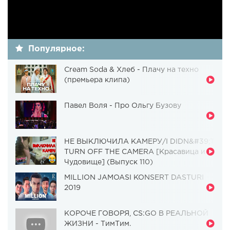
Популярное:
Cream Soda & Хлеб - Плачу на техно
(премьера клипа)
Павел Воля - Про Ольгу Бузову
НЕ ВЫКЛЮЧИЛА КАМЕРУ/I DIDN&#39;T
TURN OFF THE CAMERA [Красавица и
Чудовище] (Выпуск 110)
MILLION JAMOASI KONSERT DASTURI
2019
КОРОЧЕ ГОВОРЯ, CS:GO В РЕАЛЬНОЙ
ЖИЗНИ - ТимТим.