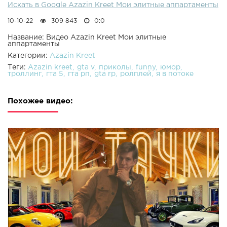
Искать в Google Azazin Kreet Мои элитные аппартаменты
10-10-22
309 843
0:0
Название: Видео Azazin Kreet Мои элитные
аппартаменты
Категории:
Azazin Kreet
Теги:
Azazin kreet
gta v
приколы
funny
юмор
троллинг
гта 5
гта рп
gta rp
ролплей
я в потоке
Похожее видео: