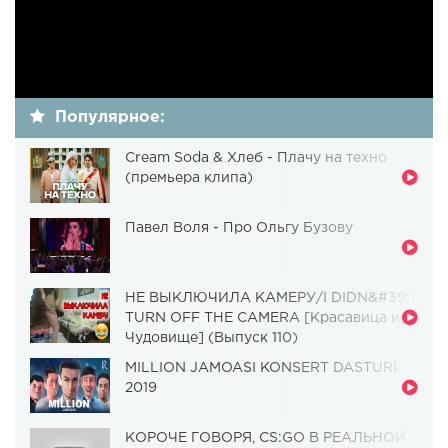
Популярное:
Cream Soda & Хлеб - Плачу на техно
(премьера клипа)
Павел Воля - Про Ольгу Бузову
НЕ ВЫКЛЮЧИЛА КАМЕРУ/I DIDN&#39;T
TURN OFF THE CAMERA [Красавица и
Чудовище] (Выпуск 110)
MILLION JAMOASI KONSERT DASTURI
2019
КОРОЧЕ ГОВОРЯ, CS:GO В РЕАЛЬНОЙ