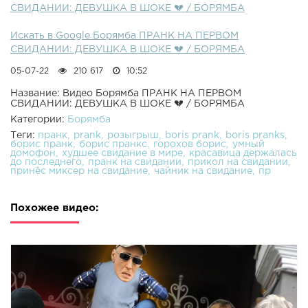
СВИДАНИИ: ДЕВУШКА В ШОКЕ 💔 / БОРЯМБА
Искать в Google Борямба ПРАНК НА ПЕРВОМ
СВИДАНИИ: ДЕВУШКА В ШОКЕ 💔 / БОРЯМБА
05-07-22
210 617
10:52
Название: Видео Борямба ПРАНК НА ПЕРВОМ
СВИДАНИИ: ДЕВУШКА В ШОКЕ 💔 / БОРЯМБА
Категории:
Борямба
Теги:
пранк
prank
розыгрыш
boris prank
boris pranks
борис пранк
борис пранкс
горохов борис
умный
домофон
худшее свидание в мире
красавица держалась
до последнего
пранк на свидании
прикол на свидании
принёс миксер на свидание
чайник на свидание
пр
Похожее видео: