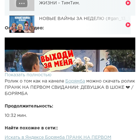
ЖИЗНИ - ТимТим.
НОВЫЕ ВАЙНЫ ЗА НЕДЕЛЮ (#gan_13_)
Описание видео:
Показать полностью
Ролик о том как на канеле
Борямба
можно скачать ролик
ПРАНК НА ПЕРВОМ СВИДАНИИ: ДЕВУШКА В ШОКЕ 💔 /
БОРЯМБА
Продолжительность:
10:32 мин.
Найти похожее в сети::
Искать в Яндексе Борямба ПРАНК НА ПЕРВОМ