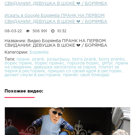
СВИДАНИИ: ДЕВУШКА В ШОКЕ 💔 / БОРЯМБА
Искать в Google Борямба ПРАНК НА ПЕРВОМ
СВИДАНИИ: ДЕВУШКА В ШОКЕ 💔 / БОРЯМБА
08-03-22
506 991
10:32
Название: Видео Борямба ПРАНК НА ПЕРВОМ
СВИДАНИИ: ДЕВУШКА В ШОКЕ 💔 / БОРЯМБА
Категории:
Борямба
Теги:
пранк
prank
розыгрыш
boris prank
boris pranks
борис пранк
борис пранкс
горохов борис
ghfyr
пранк
на свидании
девушка заплатила за парня
платит за
парня в ресторане
пришел со своей едой в ресторан
делает смузи в ресторане
принёс свой блендер
Похожее видео: