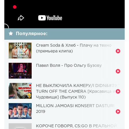
Популярное:
Cream Soda & Хлеб - Плачу на техно
(премьера клипа)
Павел Воля - Про Ольгу Бузову
НЕ ВЫКЛЮЧИЛА КАМЕРУ/I DIDN&#39;T
TURN OFF THE CAMERA [Красавица и
Чудовище] (Выпуск 110)
MILLION JAMOASI KONSERT DASTURI
2019
КОРОЧЕ ГОВОРЯ, CS:GO В РЕАЛЬНОЙ