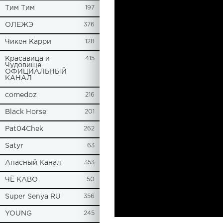
Tим Тим
197
ОЛЕЖЭ
376
Чикен Карри
128
Красавица и
415
Чудовище
ОФИЦИАЛЬНЫЙ
КАНАЛ
comedoz
216
Black Horse
201
Pat04Chek
262
Satyr
63
Апасный Канал
353
ЧЁ КАВО
50
Super Senya RU
356
YOUNG
245