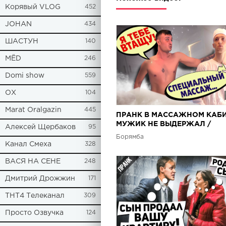
Корявый VLOG
452
JOHAN
434
ШАСТУН
140
МЁD
246
Domi show
559
ОХ
104
Marat Oralgazin
445
ПРАНК В МАССАЖНОМ КАБИ
МУЖИК НЕ ВЫДЕРЖАЛ /
Алексей Щербаков
95
ПОДСТАВНОЙ МАССАЖИСТ
Борямба
Канал Смеха
328
ВАСЯ НА СЕНЕ
248
Дмитрий Дрожжин
171
ТНТ4 Телеканал
309
Просто Озвучка
124