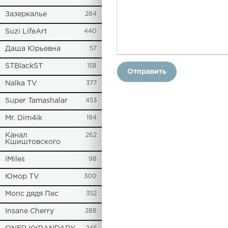
Зазеркалье
284
Suzi LifeArt
440
Даша Юрьевна
57
STBlackST
158
Отправить
Nalka TV
377
Super Tamashalar
453
Mr. Dim4ik
194
Канал
262
Кшиштовского
iMiles
98
Юмор TV
300
Мопс дядя Пес
352
Insane Cherry
288