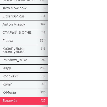
ONER KYRANDARY
245
slow slow cow
111
Eltorro64Rus
84
Anton Vlasov
397
СТАРЫЙ В ОГНЕ
118
Flusya
394
КоЗяПуЛьКа
616
КоЗяПуЛьКа
Rainbow_ Vika
30
Янур
259
Россия23
69
Кель`
46
К-Media
225
Борямба
125