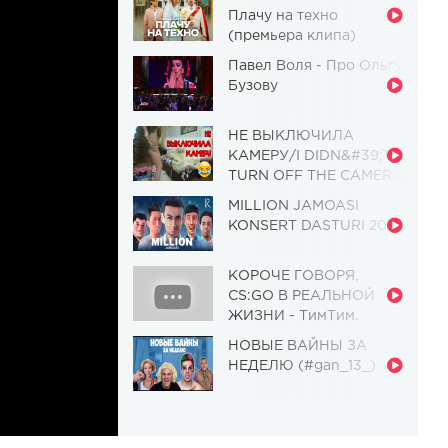
Плачу на техно
(премьера клипа)
Павел Воля - Про Ольгу
Бузову
НЕ ВЫКЛЮЧИЛА
КАМЕРУ/I DIDN&#39;T
TURN OFF THE CAMERA
[Красавица и
MILLION JAMOASI
Чудовище] (Выпуск 110)
KONSERT DASTURI 2019
КОРОЧЕ ГОВОРЯ,
CS:GO В РЕАЛЬНОЙ
ЖИЗНИ - ТимТим.
НОВЫЕ ВАЙНЫ ЗА
НЕДЕЛЮ (#gan_13_)