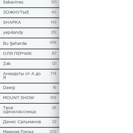
Sekavines
101
ЗОЖНУТЫЕ
40
SHAPKA
143
yep4andy
251
459
Bu Şəhərdə
ОЛЯ ПЕРЧИК
87
Zak
121
Анекдоты от А до
774
Я
Dawg
16
MOUNT SHOW
359
Твоя
26
одноклассница
Денис Сальманов
22
Мемная Папка
370