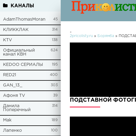
КАНАЛЫ
AdamThomasMoran
45
КЛИККЛАК
314
-
2pricolisty.ru
»
Борямба
» ПОДСТА
KTV
138
Официальный
624
канал КВН
KEDOO СЕРИАЛЫ
195
RED21
400
GAN_13_
303
Афоня TV
39
ПОДСТАВНОЙ ФОТОГР
Данила
314
Поперечный
Mak
189
Лапенко
100