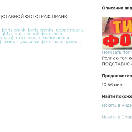
Описание вид
 ПОДСТАВНОЙ ФОТОГРАФ ПРАНК
boris prank
boris pranks
борис пранк
ghfyr
подставной фотограф
дшая фотосессия
незабываемая
ф в мире
ужасный фотограф
пранк с
Показать пол
Ролик о том к
ПОДСТАВНОЙ
Продолжител
10:56 мин.
Найти похожее
Искать в Ян
Искать в Go