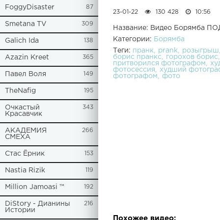
FoggyDisaster
87
23-01-22
130 428
10:56
Smetana TV
309
Название: Видео Борямба
Категории:
Борямба
Galich Ida
138
Теги:
пранк
prank
розыгрыш
борис пранкс
горохов борис
Azazin Kreet
365
притворился фотографом
ху
фотосессия
худший фотогра
Павел Воля
149
фотографом
фото
TheNafig
195
Очкастый
343
Красавчик
АКАДЕМИЯ
266
СМЕХА
Стас Ёрник
153
Nastia Rizik
119
Million Jamoasi ™
192
DiStory - Дианины
216
Истории
Похожее видео: