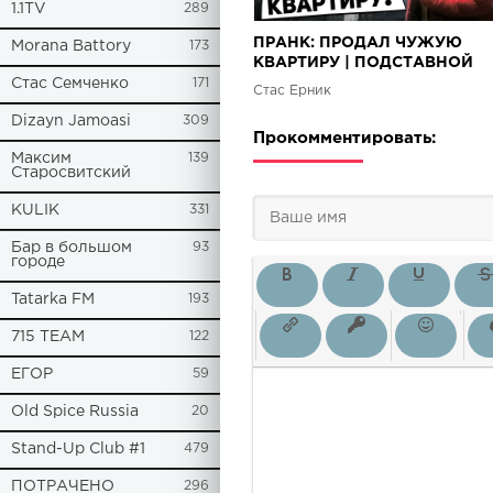
1.1TV
289
ПРАНК: ПРОДАЛ ЧУЖУЮ
Morana Battory
173
КВАРТИРУ | ПОДСТАВНОЙ
РИЕЛТОР [ ПО ДОМАМ ]
Стас Семченко
171
Стас Ёрник
Dizayn Jamoasi
309
Прокомментировать:
Максим
139
Старосвитский
KULIK
331
Бар в большом
93
городе
Tatarka FM
193
715 TEAM
122
ЕГОР
59
Old Spice Russia
20
Stand-Up Club #1
479
ПОТРАЧЕНО
296