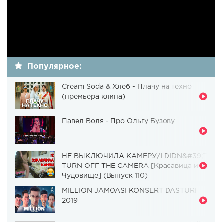
Популярное:
Cream Soda & Хлеб - Плачу на техно
(премьера клипа)
Павел Воля - Про Ольгу Бузову
НЕ ВЫКЛЮЧИЛА КАМЕРУ/I DIDN&#39;T
TURN OFF THE CAMERA [Красавица и
Чудовище] (Выпуск 110)
MILLION JAMOASI KONSERT DASTURI
2019