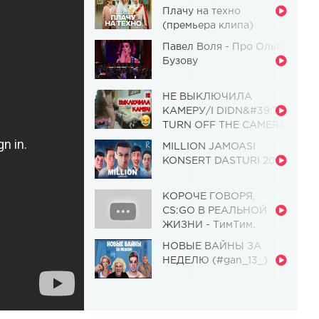
Плачу на техно
(премьера клипа)
Павел Воля - Про Ольгу
Бузову
НЕ ВЫКЛЮЧИЛА
КАМЕРУ/I DIDN&#39;T
TURN OFF THE CAMERA
[Красавица и
MILLION JAMOASI
Чудовище] (Выпуск 110)
KONSERT DASTURI 2019
КОРОЧЕ ГОВОРЯ,
CS:GO В РЕАЛЬНОЙ
ЖИЗНИ - ТимТим.
НОВЫЕ ВАЙНЫ ЗА
НЕДЕЛЮ (#gan_13_)