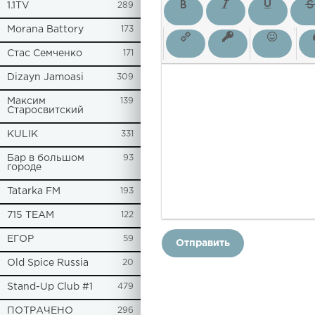
1.1TV
289
Morana Battory
173
Стас Семченко
171
Dizayn Jamoasi
309
Максим
139
Старосвитский
KULIK
331
Бар в большом
93
городе
Tatarka FM
193
715 TEAM
122
ЕГОР
59
Отправить
Old Spice Russia
20
Stand-Up Club #1
479
ПОТРАЧЕНО
296