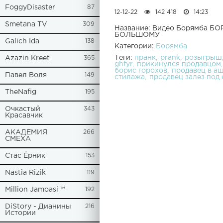
FoggyDisaster
87
12-12-22
142 418
14:23
Smetana TV
309
Название: Видео Борямба 
БОЛЬШОМУ
Galich Ida
138
Категории:
Борямба
Теги:
пранк
prank
розыгрыш
Azazin Kreet
365
ghfyr
прикинулся продавцом
борис горохов
продавец в а
Павел Воля
149
стилажа
продавец залез под
TheNafig
195
Очкастый
343
Красавчик
АКАДЕМИЯ
266
СМЕХА
Стас Ёрник
153
Nastia Rizik
119
Million Jamoasi ™
192
DiStory - Дианины
216
Истории