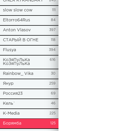
ONER KYRANDARY
245
slow slow cow
111
Eltorro64Rus
84
Anton Vlasov
397
СТАРЫЙ В ОГНЕ
118
Flusya
394
КоЗяПуЛьКа
616
КоЗяПуЛьКа
Rainbow_ Vika
30
Янур
259
Россия23
69
Кель`
46
К-Media
225
Борямба
125