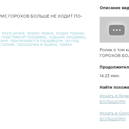
Описание вид
БОРИС ГОРОХОВ БОЛЬШЕ НЕ ХОДИТ ПО-
boris prank
борис пранк
борис пранкс
подставной продавец
худший продавец
шане
притворяется продавцом
из под
 стилаж
просрочка в ашане
прико
Ролик о том к
ГОРОХОВ БО
Продолжител
14:23 мин.
Найти похожее
Искать в Ян
БОЛЬШОМУ
Искать в Go
БОЛЬШОМУ