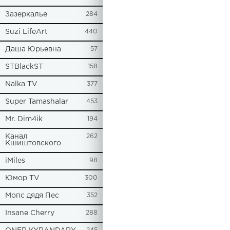
Зазеркалье
284
Suzi LifeArt
440
Даша Юрьевна
57
STBlackST
158
Nalka TV
377
Super Tamashalar
453
Mr. Dim4ik
194
Канал
262
Кшиштовского
iMiles
98
Юмор TV
300
Мопс дядя Пес
352
Insane Cherry
288