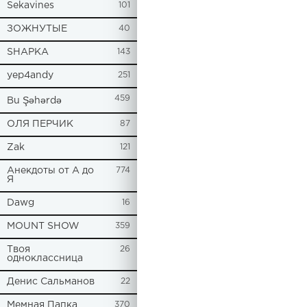
Sekavines
101
ЗОЖНУТЫЕ
40
SHAPKA
143
yep4andy
251
459
Bu Şəhərdə
ОЛЯ ПЕРЧИК
87
Zak
121
Анекдоты от А до
774
Я
Dawg
16
MOUNT SHOW
359
Твоя
26
одноклассница
Денис Сальманов
22
Мемная Папка
370