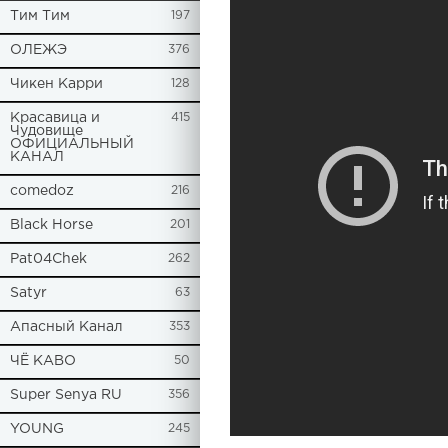
Tим Тим
197
ОЛЕЖЭ
376
Чикен Карри
128
Красавица и
415
Чудовище
ОФИЦИАЛЬНЫЙ
КАНАЛ
comedoz
216
Black Horse
201
Pat04Chek
262
Satyr
63
Апасный Канал
353
ЧЁ КАВО
50
Super Senya RU
356
YOUNG
245