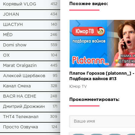
Похожее видео:
Корявый VLOG
452
JOHAN
434
ШАСТУН
140
МЁD
246
Domi show
559
ОХ
104
Marat Oralgazin
445
Платон Горохов [platonnn_] -
Алексей Щербаков
95
Подборка вайнов #13
Канал Смеха
328
Юмор TV
ВАСЯ НА СЕНЕ
248
Прокомментировать:
Дмитрий Дрожжин
171
ТНТ4 Телеканал
309
Просто Озвучка
124