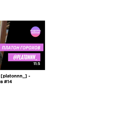
11:5
[platonnn_] -
в #14