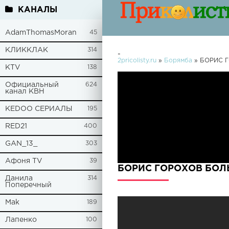
КАНАЛЫ
AdamThomasMoran
45
КЛИККЛАК
314
-
2pricolisty.ru
»
Борямба
» БОРИС 
KTV
138
Официальный
624
канал КВН
KEDOO СЕРИАЛЫ
195
RED21
400
GAN_13_
303
Афоня TV
39
БОРИС ГОРОХОВ БОЛ
Данила
314
Поперечный
Mak
189
Лапенко
100