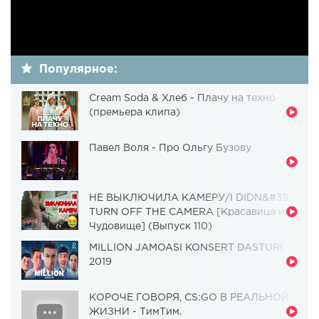
Популярное:
Cream Soda & Хлеб - Плачу на техно
(премьера клипа)
Павел Воля - Про Ольгу Бузову
НЕ ВЫКЛЮЧИЛА КАМЕРУ/I DIDN&#39;T
TURN OFF THE CAMERA [Красавица и
Чудовище] (Выпуск 110)
MILLION JAMOASI KONSERT DASTURI
2019
КОРОЧЕ ГОВОРЯ, CS:GO В РЕАЛЬНОЙ
ЖИЗНИ - ТимТим.