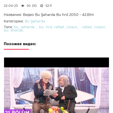
22-04-23
50 210
52:11
Название: Видео Bu Şəhərdə Bu hrd 2050 - 42.Blm
Категории:
Bu Şəhərdə
Теги:
bu
seherde
bu
hrd
rafael
coqun
rafael
coqun
bu
eherde
Похожее видео: