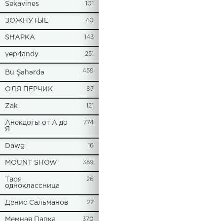
Sekavines
101
ЗОЖНУТЫЕ
40
SHAPKA
143
yep4andy
251
459
Bu Şəhərdə
ОЛЯ ПЕРЧИК
87
Zak
121
Анекдоты от А до
774
Я
Dawg
16
MOUNT SHOW
359
Твоя
26
одноклассница
Денис Сальманов
22
Мемная Папка
370