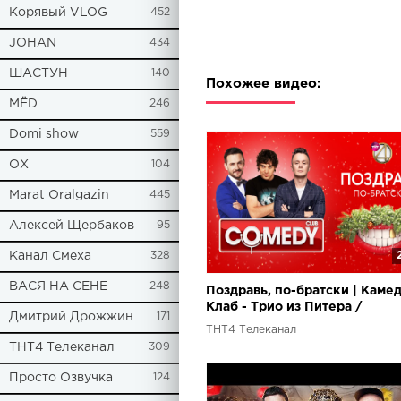
Корявый VLOG
452
JOHAN
434
ШАСТУН
140
Похожее видео:
МЁD
246
Domi show
559
ОХ
104
Marat Oralgazin
445
Алексей Щербаков
95
Канал Смеха
328
ВАСЯ НА СЕНЕ
248
Поздравь, по-братски | Каме
Клаб - Трио из Питера /
Дмитрий Дрожжин
171
Музыкальное трио / Алексан
ТНТ4 Телеканал
Ревва
ТНТ4 Телеканал
309
Просто Озвучка
124