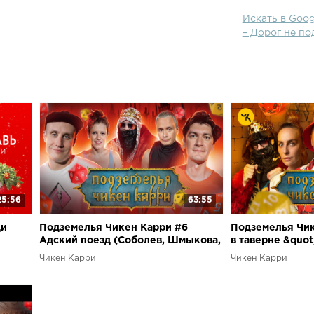
Искать в Goog
– Дорог не п
25:56
63:55
ди
Подземелья Чикен Карри #6
Подземелья Чик
Адский поезд (Соболев, Шмыкова,
в таверне &quo
др
Кукушкин, BRB, Гудков)
(Маркони, Варн
Чикен Карри
Чикен Карри
BRB, Гудков)