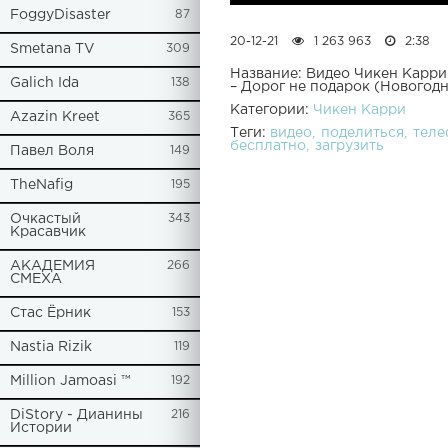
FoggyDisaster
87
20-12-21
1 263 963
2:38
Smetana TV
309
Название: Видео Чикен Карри
Galich Ida
138
– Дорог не подарок (Новогод
Категории:
Чикен Карри
Azazin Kreet
365
Теги:
видео
поделиться
теле
бесплатно
загрузить
Павел Воля
149
TheNafig
195
Очкастый
343
Красавчик
АКАДЕМИЯ
266
СМЕХА
Стас Ёрник
153
Nastia Rizik
119
Million Jamoasi ™
192
DiStory - Дианины
216
Истории