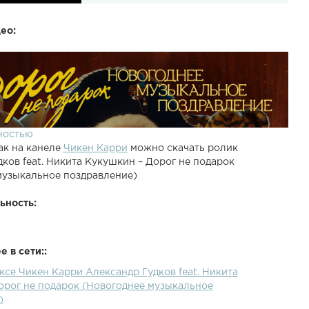
ео:
ностью
ак на канеле
Чикен Карри
можно скачать ролик
ков feat. Никита Кукушкин – Дорог не подарок
музыкальное поздравление)
ьность:
 в сети::
ксе Чикен Карри Александр Гудков feat. Никита
орог не подарок (Новогоднее музыкальное
)