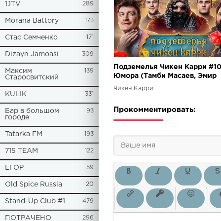
1.1TV
289
Morana Battory
173
Стас Семченко
171
Dizayn Jamoasi
309
Подземелья Чикен Карри #1
Максим
139
Юмора (Тамби Масаев, Эмир
Старосвитский
Кашоков, Гудков, Кукушкин,
Чикен Карри
KULIK
331
Прокомментировать:
Бар в большом
93
городе
Tatarka FM
193
715 TEAM
122
ЕГОР
59
Old Spice Russia
20
Stand-Up Club #1
479
ПОТРАЧЕНО
296