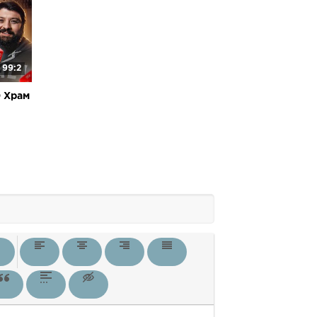
99:2
0 Храм
 BRB)