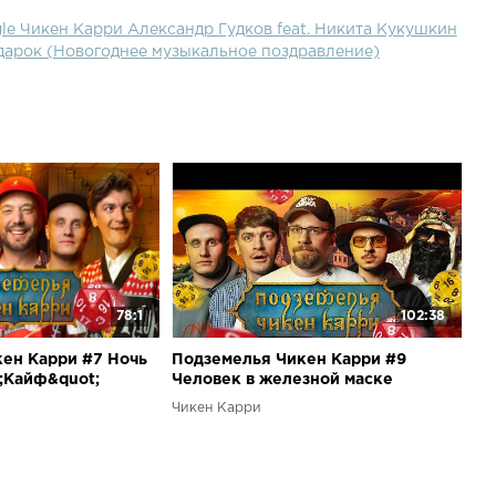
le Чикен Карри Александр Гудков feat. Никита Кукушкин
одарок (Новогоднее музыкальное поздравление)
78:1
102:38
ен Карри #7 Ночь
Подземелья Чикен Карри #9
t;Кайф&quot;
Человек в железной маске
ава, Кукушкин,
(Харламов, SQWOZBAB, Гудков,
Чикен Карри
Кукушкин, BRB)