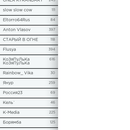
ONER KYRANDARY
245
slow slow cow
111
Eltorro64Rus
84
Anton Vlasov
397
СТАРЫЙ В ОГНЕ
118
Flusya
394
КоЗяПуЛьКа
616
КоЗяПуЛьКа
Rainbow_ Vika
30
Янур
259
Россия23
69
Кель`
46
К-Media
225
Борямба
125