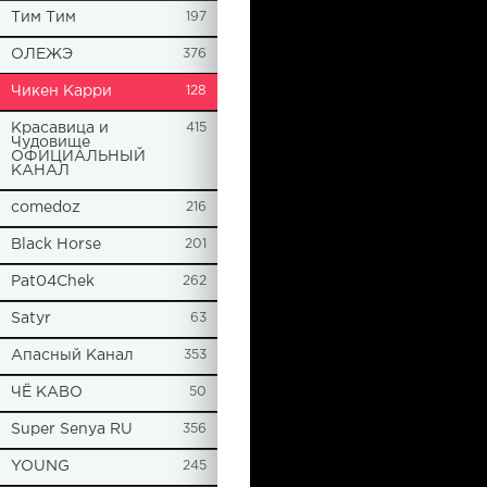
Tим Тим
197
ОЛЕЖЭ
376
Чикен Карри
128
Красавица и
415
Чудовище
ОФИЦИАЛЬНЫЙ
КАНАЛ
comedoz
216
Black Horse
201
Pat04Chek
262
Satyr
63
Апасный Канал
353
ЧЁ КАВО
50
Super Senya RU
356
YOUNG
245