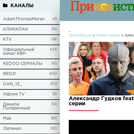
КАНАЛЫ
AdamThomasMoran
45
КЛИККЛАК
314
-
2pricolisty.ru
»
Чикен Карри
» Алек
KTV
138
Официальный
624
канал КВН
KEDOO СЕРИАЛЫ
195
RED21
400
GAN_13_
303
Афоня TV
39
Александр Гудков fea
серии
Данила
314
Поперечный
Mak
189
Лапенко
100