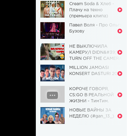
Cream Soda & Хлеб -
Плачу на техно
(премьера клипа)
Павел Воля - Про Ольгу
Бузову
НЕ ВЫКЛЮЧИЛА
КАМЕРУ/I DIDN&#39;T
TURN OFF THE CAMERA
[Красавица и
MILLION JAMOASI
Чудовище] (Выпуск 110)
KONSERT DASTURI 2019
КОРОЧЕ ГОВОРЯ,
CS:GO В РЕАЛЬНОЙ
ЖИЗНИ - ТимТим.
НОВЫЕ ВАЙНЫ ЗА
НЕДЕЛЮ (#gan_13_)