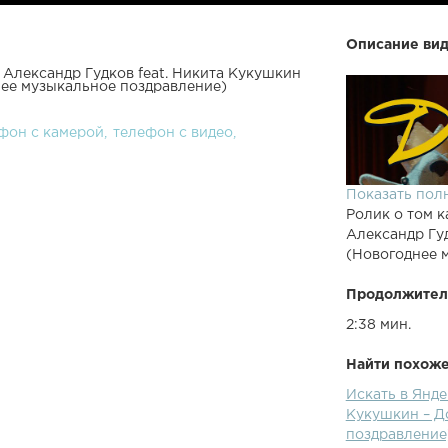
Описание вид
 Александр Гудков feat. Никита Кукушкин
нее музыкальное поздравление)
фон с камерой
телефон с видео
Показать пол
Ролик о том к
Александр Гуд
(Новогоднее 
Продолжител
2:38 мин.
Найти похожее
Искать в Янде
Кукушкин – Д
поздравление