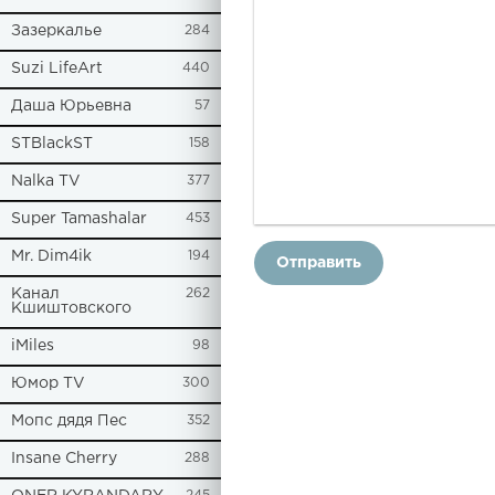
Зазеркалье
284
Suzi LifeArt
440
Даша Юрьевна
57
STBlackST
158
Nalka TV
377
Super Tamashalar
453
Mr. Dim4ik
194
Отправить
Канал
262
Кшиштовского
iMiles
98
Юмор TV
300
Мопс дядя Пес
352
Insane Cherry
288