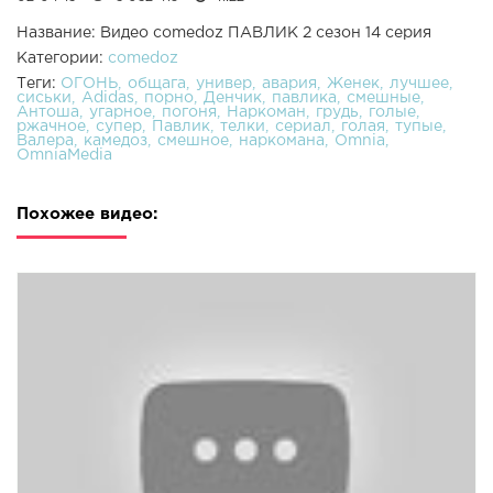
Название: Видео comedoz ПАВЛИК 2 сезон 14 серия
Категории:
comedoz
Теги:
ОГОНЬ
общага
универ
авария
Женек
лучшее
сиськи
Adidas
порно
Денчик
павлика
смешные
Антоша
угарное
погоня
Наркоман
грудь
голые
ржачное
супер
Павлик
телки
сериал
голая
тупые
Валера
камедоз
смешное
наркомана
Omnia
OmniaMedia
Похожее видео: