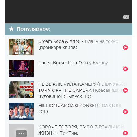
Популярное:
Cream Soda & Хлеб - Плачу на техно
(премьера клипа)
Павел Воля - Про Ольгу Бузову
НЕ ВЫКЛЮЧИЛА КАМЕРУ/I DIDN&#39;T
TURN OFF THE CAMERA [Красавица и
Чудовище] (Выпуск 110)
MILLION JAMOASI KONSERT DASTURI
2019
КОРОЧЕ ГОВОРЯ, CS:GO В РЕАЛЬНОЙ
ЖИЗНИ - ТимТим.