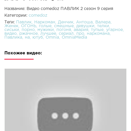
Название: Видео comedoz ПАВЛИК 2 сезон 9 серия
Категории:
comedoz
Теги:
Павлик
Наркоман
Денчик
Антоша
Валера
Женек
ОГОНЬ
голые
смешные
девушки
телки
сиськи
порно
мужики
погоня
авария
тупые
угарное
видео
ржачное
лучшее
сериал
про
наркомана
Павлика
на
ютуб
Omnia
OmniaMedia
Похожее видео: