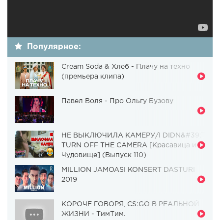
Популярное:
Cream Soda & Хлеб - Плачу на техно
(премьера клипа)
Павел Воля - Про Ольгу Бузову
НЕ ВЫКЛЮЧИЛА КАМЕРУ/I DIDN&#39;T
TURN OFF THE CAMERA [Красавица и
Чудовище] (Выпуск 110)
MILLION JAMOASI KONSERT DASTURI
2019
КОРОЧЕ ГОВОРЯ, CS:GO В РЕАЛЬНОЙ
ЖИЗНИ - ТимТим.