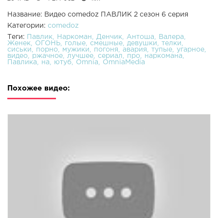
Название: Видео comedoz ПАВЛИК 2 сезон 6 серия
Категории:
comedoz
Теги:
Павлик
Наркоман
Денчик
Антоша
Валера
Женек
ОГОНЬ
голые
смешные
девушки
телки
сиськи
порно
мужики
погоня
авария
тупые
угарное
видео
ржачное
лучшее
сериал
про
наркомана
Павлика
на
ютуб
Omnia
OmniaMedia
Похожее видео: