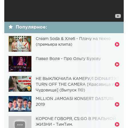
Популярное:
Cream Soda & Хлеб - Плачу на техно
(премьера клипа)
Павел Воля - Про Ольгу Бузову
НЕ ВЫКЛЮЧИЛА КАМЕРУ/I DIDN&#39;T
TURN OFF THE CAMERA [Красавица и
Чудовище] (Выпуск 110)
MILLION JAMOASI KONSERT DASTURI
2019
КОРОЧЕ ГОВОРЯ, CS:GO В РЕАЛЬНОЙ
ЖИЗНИ - ТимТим.